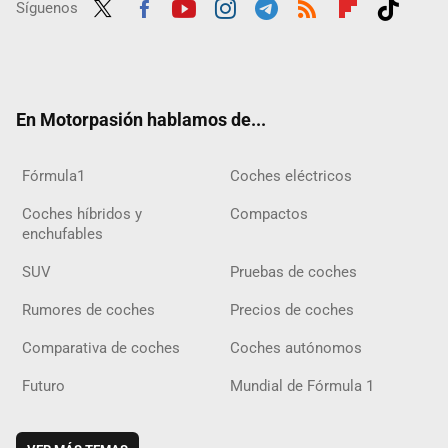
Síguenos
Twit
Fac
Yout
Inst
Tele
RSS
Flip
Tikt
ter
ebo
ube
agra
gra
boar
ok
ok
m
m
d
En Motorpasión hablamos de...
Fórmula1
Coches eléctricos
Coches híbridos y
Compactos
enchufables
SUV
Pruebas de coches
Rumores de coches
Precios de coches
Comparativa de coches
Coches autónomos
Futuro
Mundial de Fórmula 1