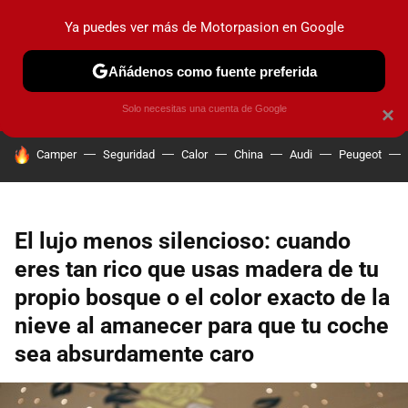
Ya puedes ver más de Motorpasion en Google
PRUEBAS
COCHES ELÉCTRICOS
OBSERVATORIO
F1
Añádenos como fuente preferida
Solo necesitas una cuenta de Google
×
HOY SE HABLA DE
Camper
Seguridad
Calor
China
Audi
Peugeot
El lujo menos silencioso: cuando
eres tan rico que usas madera de tu
propio bosque o el color exacto de la
nieve al amanecer para que tu coche
sea absurdamente caro