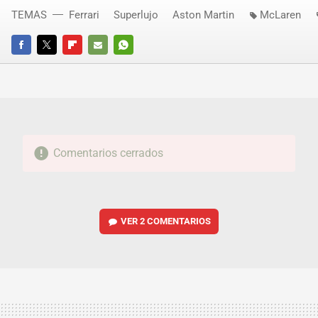
TEMAS
Ferrari
Superlujo
Aston Martin
McLaren
FACEBOOK
TWITTER
FLIPBOARD
E-
WHATSAPP
MAIL
Comentarios cerrados
VER
2 COMENTARIOS