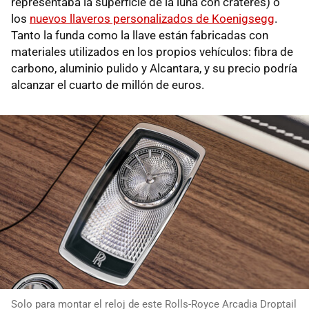
representaba la superficie de la luna con cráteres) o
los
nuevos llaveros personalizados de Koenigsegg
.
Tanto la funda como la llave están fabricadas con
materiales utilizados en los propios vehículos: fibra de
carbono, aluminio pulido y Alcantara, y su precio podría
alcanzar el cuarto de millón de euros.
Solo para montar el reloj de este Rolls-Royce Arcadia Droptail