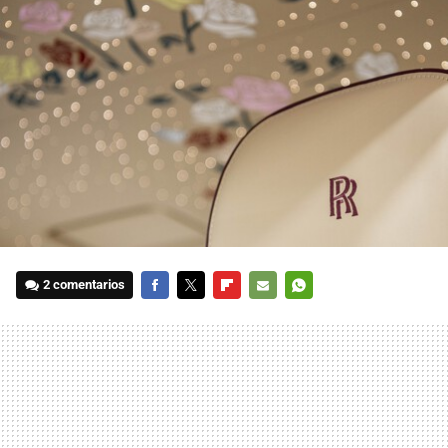
2 comentarios
FACEBOOK
TWITTER
FLIPBOARD
E-
WHATSAPP
MAIL