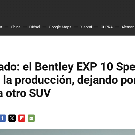
or
China
Diésel
Google Maps
Xiaomi
CUPRA
Aleman
ado: el Bentley EXP 10 Sp
a la producción, dejando por
a otro SUV
FACEBOOK
TWITTER
FLIPBOARD
E-
MAIL