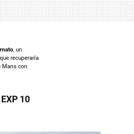
rnato
, un
que recuperaría
Le Mans con
l EXP 10