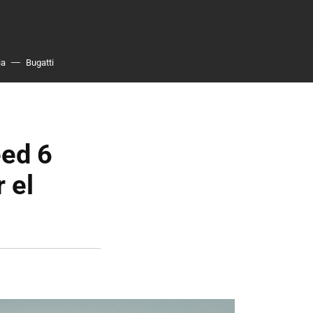
ia
Bugatti
eed 6
 el