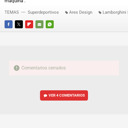
máquina".
TEMAS
Superdeportivos
Ares Design
Lamborghini
FACEBOOK
TWITTER
FLIPBOARD
E-
WHATSAPP
MAIL
Comentarios cerrados
VER
4 COMENTARIOS