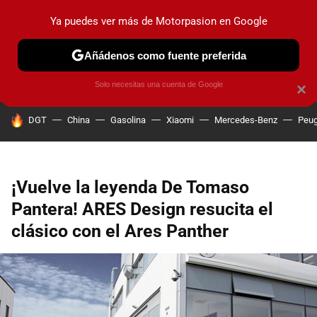
Ya puedes ver más de Motorpasion en Google
PRUEBAS
COCHES ELÉCTRICOS
OBSERVATORIO
F1
Añádenos como fuente preferida
Solo necesitas una cuenta de Google
×
HOY SE HABLA DE
DGT
China
Gasolina
Xiaomi
Mercedes-Benz
Peug
¡Vuelve la leyenda De Tomaso
Pantera! ARES Design resucita el
clásico con el Ares Panther