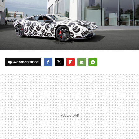
4 comentarios
FACEBOOK
TWITTER
FLIPBOARD
E-
WHATSAPP
MAIL