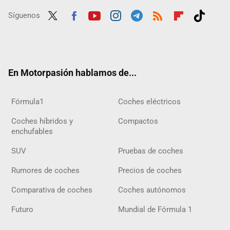
Síguenos
Twit
Fac
Yout
Inst
Tele
RSS
Flip
Tikt
ter
ebo
ube
agra
gra
boar
ok
ok
m
m
d
En Motorpasión hablamos de...
Fórmula1
Coches eléctricos
Coches híbridos y
Compactos
enchufables
SUV
Pruebas de coches
Rumores de coches
Precios de coches
Comparativa de coches
Coches autónomos
Futuro
Mundial de Fórmula 1