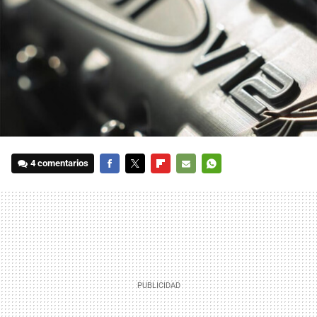
4 comentarios
FACEBOOK
TWITTER
FLIPBOARD
E-
WHATSAPP
MAIL