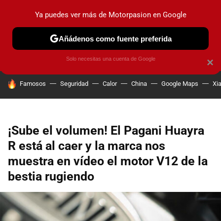
Ya puedes ver más de Motorpasion en Google
PRUEBAS
COCHES ELÉCTRICOS
OBSERVATORIO
F1
Añádenos como fuente preferida
Solo necesitas una cuenta de Google
×
HOY SE HABLA DE
Famosos
Seguridad
Calor
China
Google Maps
Xi
¡Sube el volumen! El Pagani Huayra
R está al caer y la marca nos
muestra en vídeo el motor V12 de la
bestia rugiendo