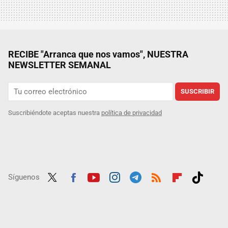
RECIBE "Arranca que nos vamos", NUESTRA
NEWSLETTER SEMANAL
SUSCRIBIR
Suscribiéndote aceptas nuestra
política de privacidad
Síguenos
Twit
Fac
Yout
Inst
Tele
RSS
Flip
Tikt
ter
ebo
ube
agra
gra
boar
ok
ok
m
m
d