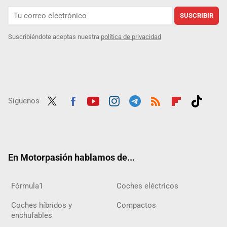
SUSCRIBIR
Suscribiéndote aceptas nuestra
política de privacidad
Síguenos
Twit
Fac
Yout
Inst
Tele
RSS
Flip
Tikt
ter
ebo
ube
agra
gra
boar
ok
ok
m
m
d
En Motorpasión hablamos de...
Fórmula1
Coches eléctricos
Coches híbridos y
Compactos
enchufables