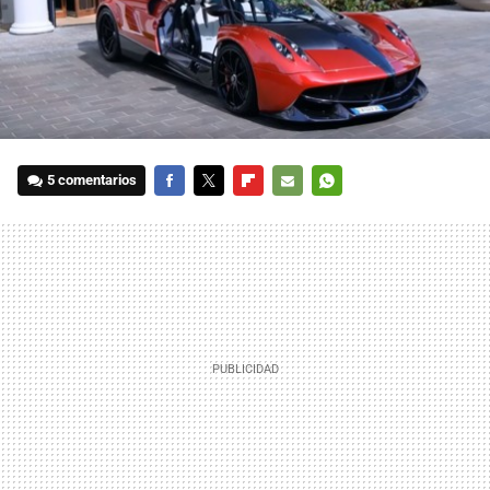
5 comentarios
FACEBOOK
TWITTER
FLIPBOARD
E-
WHATSAPP
MAIL