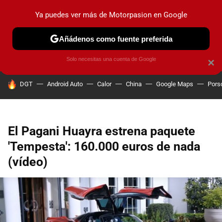
Ya puedes ver más de Motorpasion en Google
PRUEBAS
COCHES ELÉCTRICOS
OBSERVATORIO
F1
Añádenos como fuente preferida
Solo necesitas una cuenta de Google
×
HOY SE HABLA DE
DGT
Android Auto
Calor
China
Google Maps
Pors
El Pagani Huayra estrena paquete
'Tempesta': 160.000 euros de nada
(vídeo)