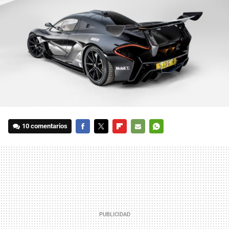
10 comentarios
FACEBOOK
TWITTER
FLIPBOARD
E-
WHATSAPP
MAIL