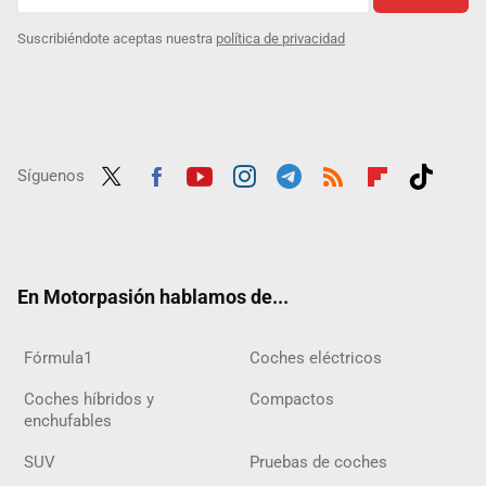
Suscribiéndote aceptas nuestra
política de privacidad
Síguenos
Twit
Fac
Yout
Inst
Tele
RSS
Flip
Tikt
ter
ebo
ube
agra
gra
boar
ok
ok
m
m
d
En Motorpasión hablamos de...
Fórmula1
Coches eléctricos
Coches híbridos y
Compactos
enchufables
SUV
Pruebas de coches