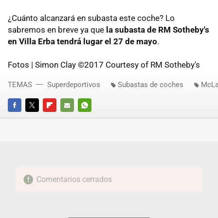
¿Cuánto alcanzará en subasta este coche? Lo
sabremos en breve ya que
la subasta de RM Sotheby's
en Villa Erba tendrá lugar el 27 de mayo
.
Fotos | Simon Clay ©2017 Courtesy of RM Sotheby's
TEMAS
Superdeportivos
Subastas de coches
McLa
FACEBOOK
TWITTER
FLIPBOARD
E-
WHATSAPP
MAIL
Comentarios cerrados