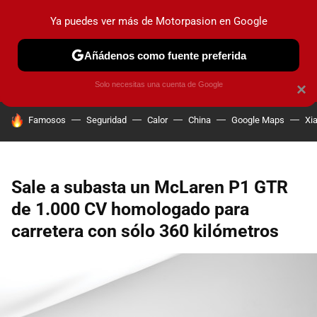
Ya puedes ver más de Motorpasion en Google
PRUEBAS
COCHES ELÉCTRICOS
OBSERVATORIO
F1
Añádenos como fuente preferida
Solo necesitas una cuenta de Google
×
HOY SE HABLA DE
Famosos
Seguridad
Calor
China
Google Maps
Xi
Sale a subasta un McLaren P1 GTR
de 1.000 CV homologado para
carretera con sólo 360 kilómetros