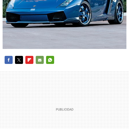
FACEBOOK
TWITTER
FLIPBOARD
E-
WHATSAPP
MAIL