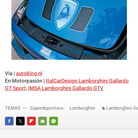
Vía |
autoblog.nl
En Motorpasión |
ItalCarDesign Lamborghini Gallardo
GT Sport
,
IMSA Lamborghini Gallardo GTV
TEMAS
Superdeportivos
Lamborghini
Lamborghini Ga
FACEBOOK
TWITTER
FLIPBOARD
E-
WHATSAPP