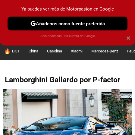
Ya puedes ver más de Motorpasion en Google
PRUEBAS
COCHES ELÉCTRICOS
OBSERVATORIO
F1
Añádenos como fuente preferida
Solo necesitas una cuenta de Google
×
HOY SE HABLA DE
DGT
China
Gasolina
Xiaomi
Mercedes-Benz
Peug
Lamborghini Gallardo por P-factor