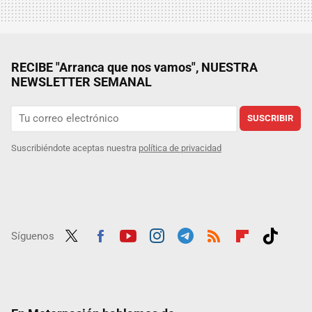
RECIBE "Arranca que nos vamos", NUESTRA
NEWSLETTER SEMANAL
SUSCRIBIR
Suscribiéndote aceptas nuestra
política de privacidad
Síguenos
Twit
Fac
Yout
Inst
Tele
RSS
Flip
Tikt
ter
ebo
ube
agra
gra
boar
ok
ok
m
m
d