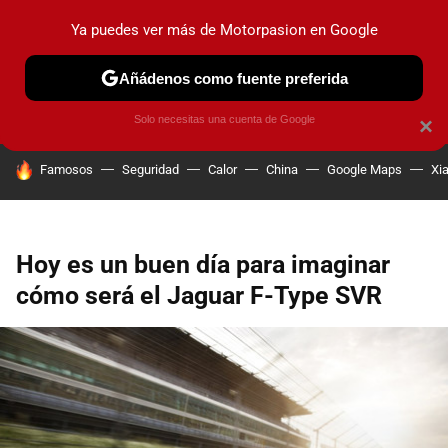
Ya puedes ver más de Motorpasion en Google
PRUEBAS
COCHES ELÉCTRICOS
OBSERVATORIO
F1
Añádenos como fuente preferida
Solo necesitas una cuenta de Google
×
HOY SE HABLA DE
Famosos
Seguridad
Calor
China
Google Maps
Xi
Hoy es un buen día para imaginar
cómo será el Jaguar F-Type SVR