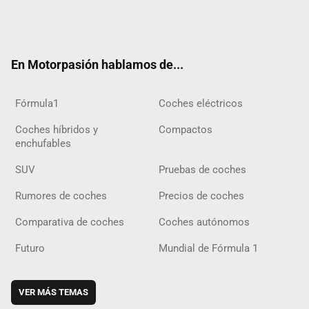
Twit
Fac
Yout
Inst
Tele
RSS
Flip
Tikt
ter
ebo
ube
agra
gra
boar
ok
ok
m
m
d
En Motorpasión hablamos de...
Fórmula1
Coches eléctricos
Coches híbridos y
Compactos
enchufables
SUV
Pruebas de coches
Rumores de coches
Precios de coches
Comparativa de coches
Coches autónomos
Futuro
Mundial de Fórmula 1
VER MÁS TEMAS