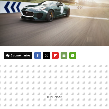
5 comentarios
FACEBOOK
TWITTER
FLIPBOARD
E-
WHATSAPP
MAIL