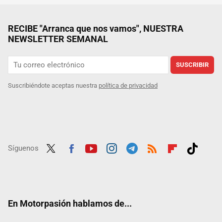
RECIBE "Arranca que nos vamos", NUESTRA
NEWSLETTER SEMANAL
SUSCRIBIR
Suscribiéndote aceptas nuestra
política de privacidad
Síguenos
Twit
Fac
Yout
Inst
Tele
RSS
Flip
Tikt
ter
ebo
ube
agra
gra
boar
ok
ok
m
m
d
En Motorpasión hablamos de...