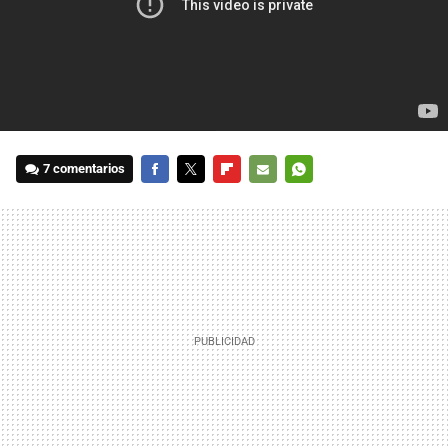
7 comentarios
FACEBOOK
TWITTER
FLIPBOARD
E-
WHATSAPP
MAIL