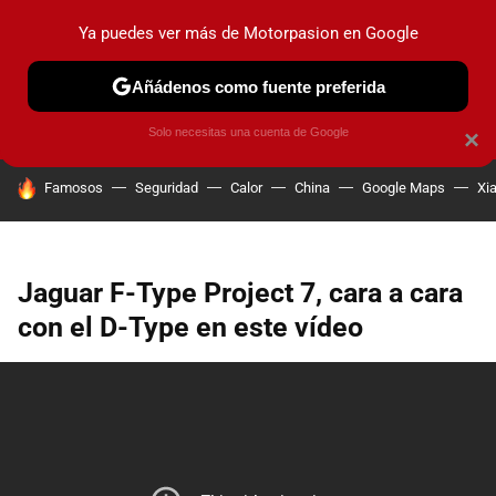
Ya puedes ver más de Motorpasion en Google
PRUEBAS
COCHES ELÉCTRICOS
OBSERVATORIO
F1
Añádenos como fuente preferida
Solo necesitas una cuenta de Google
×
HOY SE HABLA DE
Famosos
Seguridad
Calor
China
Google Maps
Xi
Jaguar F-Type Project 7, cara a cara
con el D-Type en este vídeo