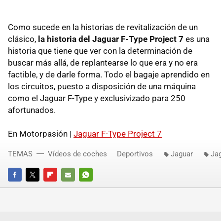
Como sucede en la historias de revitalización de un
clásico,
la historia del Jaguar F-Type Project 7
es una
historia que tiene que ver con la determinación de
buscar más allá, de replantearse lo que era y no era
factible, y de darle forma. Todo el bagaje aprendido en
los circuitos, puesto a disposición de una máquina
como el Jaguar F-Type y exclusivizado para 250
afortunados.
En Motorpasión |
Jaguar F-Type Project 7
TEMAS
Vídeos de coches
Deportivos
Jaguar
Ja
FACEBOOK
TWITTER
FLIPBOARD
E-
WHATSAPP
MAIL