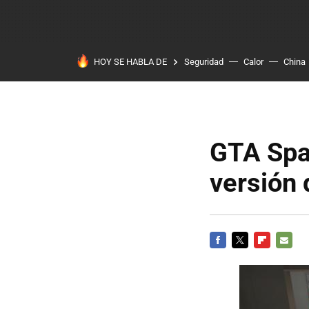
HOY SE HABLA DE
Seguridad
Calor
China
GTA Span
versión 
FACEBOOK
TWITTER
FLIPBOARD
E-
MAIL