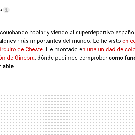
s
scuchando hablar y viendo al superdeportivo españo
alones más importantes del mundo. Lo he visto
en c
ircuito de Cheste
. He montado e
n una unidad de colo
ón de Ginebra
, dónde pudimos comprobar
como func
iable
.