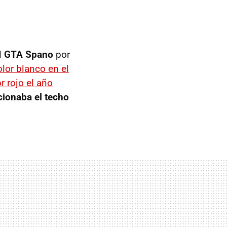
l
GTA
Spano
por
olor blanco en el
r rojo el año
ionaba el techo