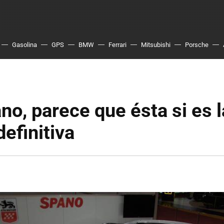
Gasolina
GPS
BMW
Ferrari
Mitsubishi
Porsche
o, parece que ésta si es l
definitiva