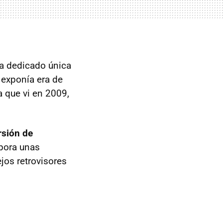
ra dedicado única
 exponía era de
que vi en 2009,
rsión de
rpora unas
jos retrovisores