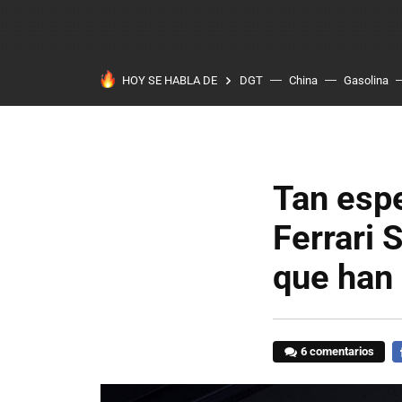
HOY SE HABLA DE
DGT
China
Gasolina
Tan espe
Ferrari 
que han 
6 comentarios
F