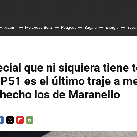
Xiaomi
Mercedes-Benz
Peugeot
Bugatti
Energía
Espa
cial que ni siquiera tiene t
SP51 es el último traje a m
hecho los de Maranello
ACEBOOK
TWITTER
FLIPBOARD
E-
MAIL