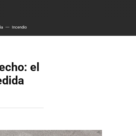
ña
Incendio
echo: el
edida