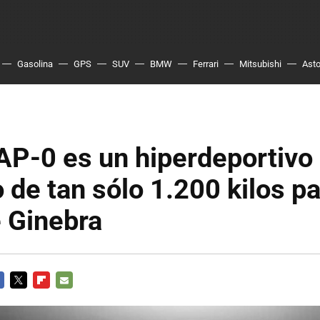
Gasolina
GPS
SUV
BMW
Ferrari
Mitsubishi
Asto
AP-0 es un hiperdeportivo
o de tan sólo 1.200 kilos pa
 Ginebra
CEBOOK
TWITTER
FLIPBOARD
E-
MAIL