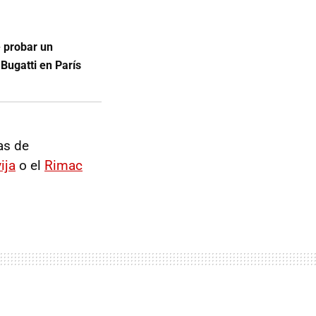
e probar un
Bugatti en París
as de
ija
o el
Rimac