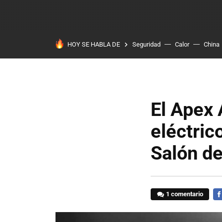
HOY SE HABLA DE
Seguridad
Calor
China
El Apex 
eléctric
Salón de
1 comentario
FA