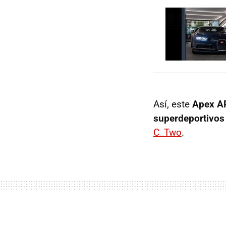
Así, este
Apex A
superdeportivos
C_Two
.