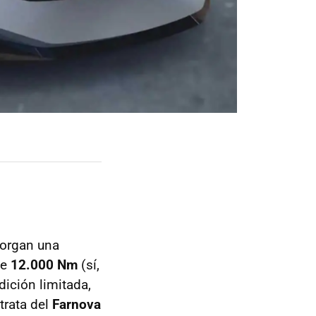
torgan una
ue
12.000 Nm
(sí,
dición limitada,
trata del
Farnova