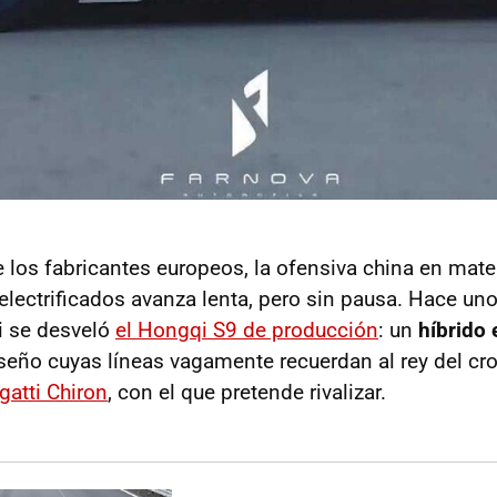
e los fabricantes europeos, la ofensiva china en mate
electrificados avanza lenta, pero sin pausa. Hace un
i se desveló
el Hongqi S9 de producción
: un
híbrido
seño cuyas líneas vagamente recuerdan al rey del cro
gatti Chiron
, con el que pretende rivalizar.