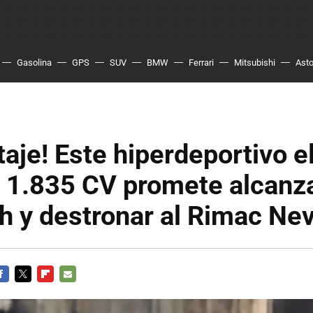
Gasolina
GPS
SUV
BMW
Ferrari
Mitsubishi
Asto
ltaje! Este hiperdeportivo e
 1.835 CV promete alcanza
h y destronar al Rimac Ne
ACEBOOK
TWITTER
FLIPBOARD
E-
MAIL