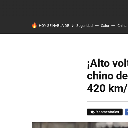
HOY SE HABLA DE
Seguridad
Calor
China
¡Alto vo
chino de
420 km/
9 comentarios
F