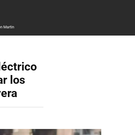
n Martin
léctrico
r los
vera