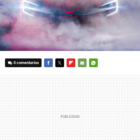
3 comentarios
FACEBOOK
TWITTER
FLIPBOARD
E-
WHATSAPP
MAIL