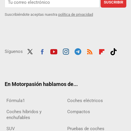
SUSCRIBIR
Suscribiéndote aceptas nuestra
política de privacidad
Síguenos
Twit
Fac
Yout
Inst
Tele
RSS
Flip
Tikt
ter
ebo
ube
agra
gra
boar
ok
ok
m
m
d
En Motorpasión hablamos de...
Fórmula1
Coches eléctricos
Coches híbridos y
Compactos
enchufables
SUV
Pruebas de coches