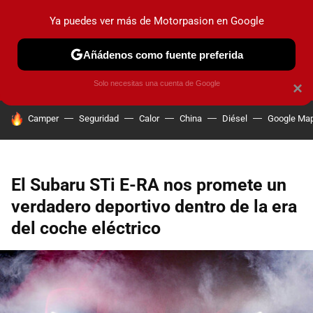
Ya puedes ver más de Motorpasion en Google
PRUEBAS
COCHES ELÉCTRICOS
OBSERVATORIO
F1
Añádenos como fuente preferida
Solo necesitas una cuenta de Google
×
HOY SE HABLA DE
Camper
Seguridad
Calor
China
Diésel
Google Ma
El Subaru STi E-RA nos promete un
verdadero deportivo dentro de la era
del coche eléctrico