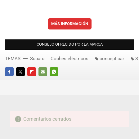
MÁS INFORMACIÓN
CONSEJO OFRECIDO POR LA MARCA
TEMAS
Subaru
Coches eléctricos
concept car
S
FACEBOOK
TWITTER
FLIPBOARD
E-
WHATSAPP
MAIL
Comentarios cerrados