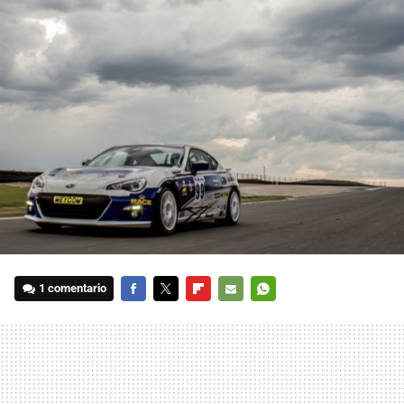
1 comentario
FACEBOOK
TWITTER
FLIPBOARD
E-
WHATSAPP
MAIL