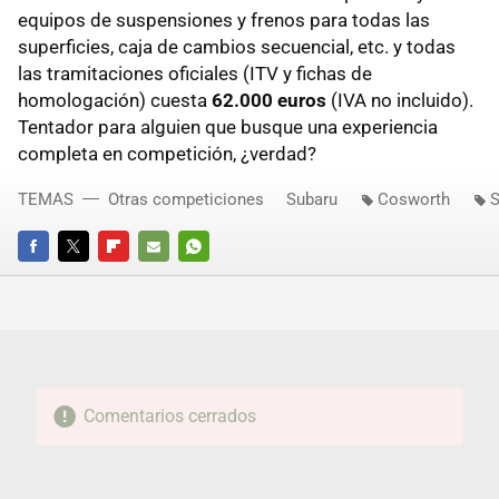
equipos de suspensiones y frenos para todas las
superficies, caja de cambios secuencial, etc. y todas
las tramitaciones oficiales (ITV y fichas de
homologación) cuesta
62.000 euros
(IVA no incluido).
Tentador para alguien que busque una experiencia
completa en competición, ¿verdad?
TEMAS
Otras competiciones
Subaru
Cosworth
S
FACEBOOK
TWITTER
FLIPBOARD
E-
WHATSAPP
MAIL
Comentarios cerrados