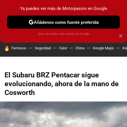
Ya puedes ver más de Motorpasion en Google
PRUEBAS
COCHES ELÉCTRICOS
OBSERVATORIO
F1
Añádenos como fuente preferida
Solo necesitas una cuenta de Google
×
HOY SE HABLA DE
Famosos
Seguridad
Calor
China
Google Maps
Xi
El Subaru BRZ Pentacar sigue
evolucionando, ahora de la mano de
Cosworth