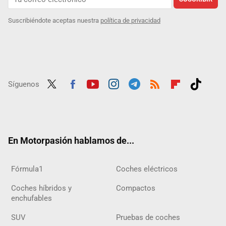
Suscribiéndote aceptas nuestra
política de privacidad
Síguenos
Twit
Fac
Yout
Inst
Tele
RSS
Flip
Tikt
ter
ebo
ube
agra
gra
boar
ok
ok
m
m
d
En Motorpasión hablamos de...
Fórmula1
Coches eléctricos
Coches híbridos y
Compactos
enchufables
SUV
Pruebas de coches