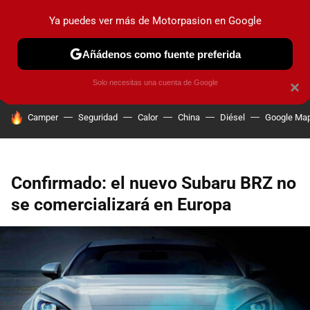
Ya puedes ver más de Motorpasion en Google
PRUEBAS
COCHES ELÉCTRICOS
OBSERVATORIO
F1
Añádenos como fuente preferida
Solo necesitas una cuenta de Google
×
HOY SE HABLA DE
Camper
Seguridad
Calor
China
Diésel
Google Ma
Confirmado: el nuevo Subaru BRZ no
se comercializará en Europa