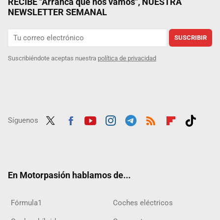
RECIBE "Arranca que nos vamos", NUESTRA
NEWSLETTER SEMANAL
SUSCRIBIR
Suscribiéndote aceptas nuestra
política de privacidad
Síguenos
Twit
Fac
Yout
Inst
Tele
RSS
Flip
Tikt
ter
ebo
ube
agra
gra
boar
ok
ok
m
m
d
En Motorpasión hablamos de...
Fórmula1
Coches eléctricos