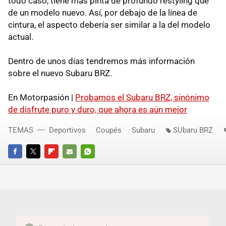
todo caso, tiene más pinta de profundo restyling que
de un modelo nuevo. Así, por debajo de la línea de
cintura, el aspecto debería ser similar a la del modelo
actual.
Dentro de unos días tendremos más información
sobre el nuevo Subaru BRZ.
En Motorpasión |
Probamos el Subaru BRZ, sinónimo
de disfrute puro y duro, que ahora es aún mejor
TEMAS
Deportivos
Coupés
Subaru
SUbaru BRZ
FACEBOOK
TWITTER
FLIPBOARD
E-
WHATSAPP
MAIL