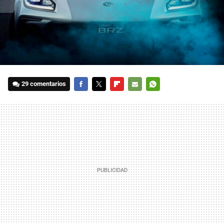
29 comentarios
FACEBOOK
TWITTER
FLIPBOARD
E-
WHATSAPP
MAIL