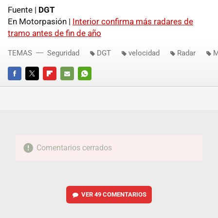
Fuente |
DGT
En Motorpasión |
Interior confirma más radares de
tramo antes de fin de año
TEMAS
Seguridad
DGT
velocidad
Radar
M
FACEBOOK
TWITTER
FLIPBOARD
E-
WHATSAPP
MAIL
Comentarios cerrados
VER
49 COMENTARIOS