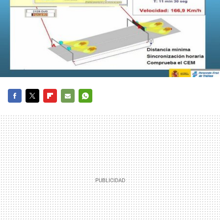
FACEBOOK
TWITTER
FLIPBOARD
E-
WHATSAPP
MAIL