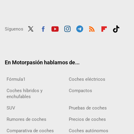
Síguenos
Twit
Fac
Yout
Inst
Tele
RSS
Flip
Tikt
ter
ebo
ube
agra
gra
boar
ok
ok
m
m
d
En Motorpasión hablamos de...
Fórmula1
Coches eléctricos
Coches híbridos y
Compactos
enchufables
SUV
Pruebas de coches
Rumores de coches
Precios de coches
Comparativa de coches
Coches autónomos