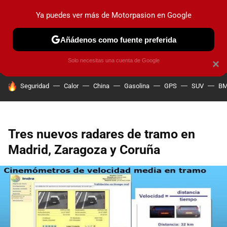
Ya puedes ver más de Motorpasion en Google
PRUEBAS
COCHES ELÉCTRICOS
OBSERVATORIO
F1
Añádenos como fuente preferida
Solo necesitas una cuenta de Google
×
HOY SE HABLA DE
Seguridad
Calor
China
Gasolina
GPS
SUV
B
Tres nuevos radares de tramo en
Madrid, Zaragoza y Coruña