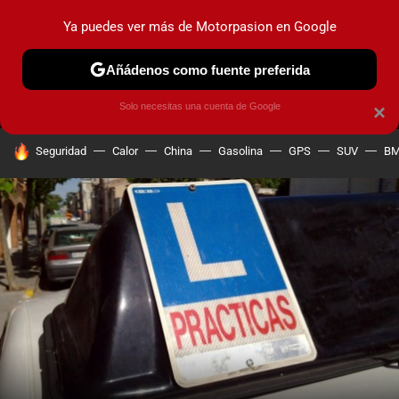
Ya puedes ver más de Motorpasion en Google
MENÚ
NUEVO
Añádenos como fuente preferida
PRUEBAS
COCHES ELÉCTRICOS
OBSERVATORIO
F1
Solo necesitas una cuenta de Google
×
HOY SE HABLA DE
Seguridad
Calor
China
Gasolina
GPS
SUV
B