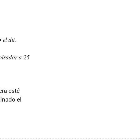
el dit.
polsador a 25
era esté
inado el