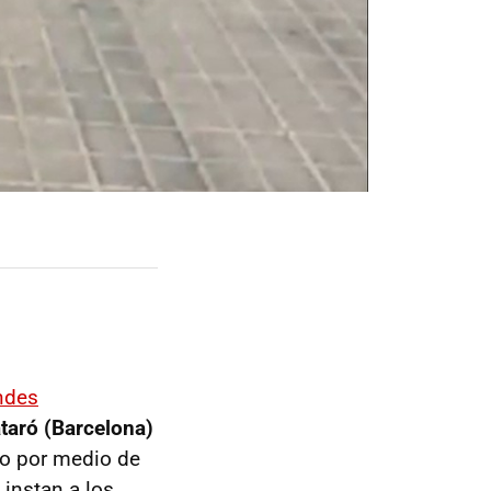
ndes
taró (Barcelona)
io por medio de
 instan a los