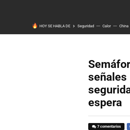
HOY SE HABLA DE
Seguridad
Calor
China
Semáforo
señales 
segurida
espera
7 comentarios