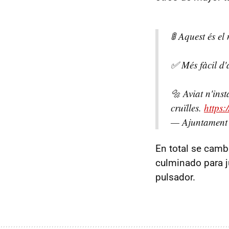
🚦 Aquest és e
✅ Més fàcil d'
🔩 Aviat n'ins
cruïlles.
https
— Ajuntament
En total se camb
culminado para j
pulsador.