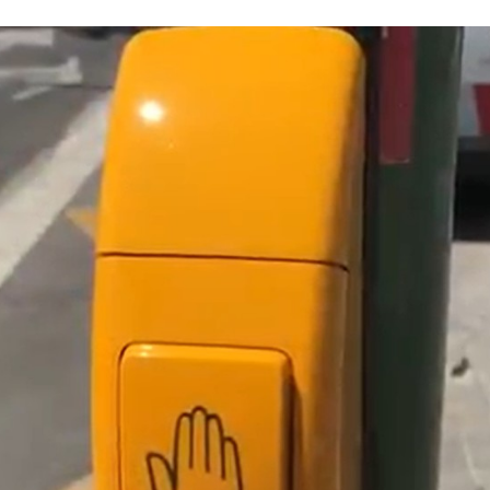
ACEBOOK
TWITTER
FLIPBOARD
E-
MAIL