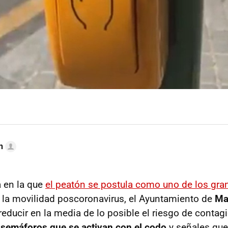
n
 en la que
el peatón se postula como uno de los gra
 la movilidad poscoronavirus, el Ayuntamiento de
Ma
reducir en la media de lo posible el riesgo de contag
e
semáforos que se activan con el codo
y señales que