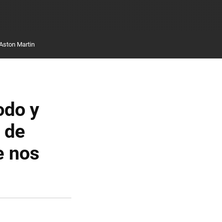
Aston Martin
odo y
 de
e nos