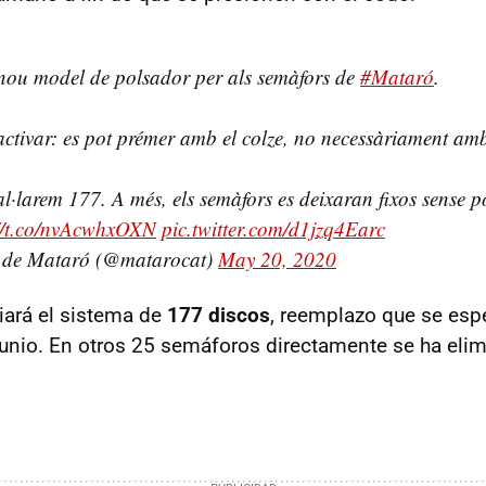
l nou model de polsador per als semàfors de
#Mataró
.
activar: es pot prémer amb el colze, no necessàriament amb 
tal·larem 177. A més, els semàfors es deixaran fixos sense 
://t.co/nvAcwhxOXN
pic.twitter.com/d1jzq4Earc
 de Mataró (@matarocat)
May 20, 2020
iará el sistema de
177 discos
, reemplazo que se esp
unio. En otros 25 semáforos directamente se ha elim