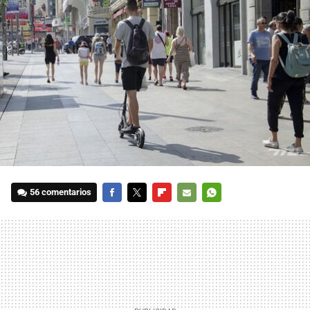
56 comentarios
FACEBOOK
TWITTER
FLIPBOARD
E-
WHATSAPP
MAIL