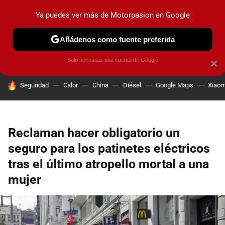
Ya puedes ver más de Motorpasion en Google
PRUEBAS
COCHES ELÉCTRICOS
OBSERVATORIO
F1
Añádenos como fuente preferida
Solo necesitas una cuenta de Google
×
HOY SE HABLA DE
Seguridad
Calor
China
Diésel
Google Maps
Xiaom
Reclaman hacer obligatorio un
seguro para los patinetes eléctricos
tras el último atropello mortal a una
mujer