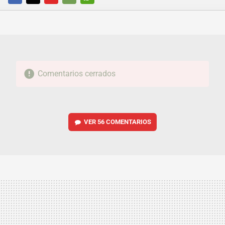
FACEBOOK
TWITTER
FLIPBOARD
E-
WHATSAPP
MAIL
Comentarios cerrados
VER
56 COMENTARIOS