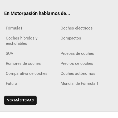
ter
ebo
ube
agra
gra
boar
ok
ok
m
m
d
En Motorpasión hablamos de...
Fórmula1
Coches eléctricos
Coches híbridos y
Compactos
enchufables
SUV
Pruebas de coches
Rumores de coches
Precios de coches
Comparativa de coches
Coches autónomos
Futuro
Mundial de Fórmula 1
VER MÁS TEMAS