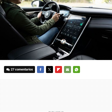
27 comentarios
FACEBOOK
TWITTER
FLIPBOARD
E-
WHATSAPP
MAIL