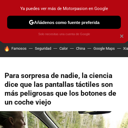
Ya puedes ver más de Motorpasion en Google
PRUEBAS
COCHES ELÉCTRICOS
OBSERVATORIO
F1
Añádenos como fuente preferida
Solo necesitas una cuenta de Google
×
HOY SE HABLA DE
Famosos
Seguridad
Calor
China
Google Maps
Xi
Para sorpresa de nadie, la ciencia
dice que las pantallas táctiles son
más peligrosas que los botones de
un coche viejo