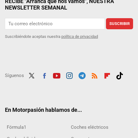
RECIBE "Arranca que nos vamos", NUESTRA
NEWSLETTER SEMANAL
SUSCRIBIR
Suscribiéndote aceptas nuestra
política de privacidad
Síguenos
Twit
Fac
Yout
Inst
Tele
RSS
Flip
Tikt
ter
ebo
ube
agra
gra
boar
ok
ok
m
m
d
En Motorpasión hablamos de...
Fórmula1
Coches eléctricos