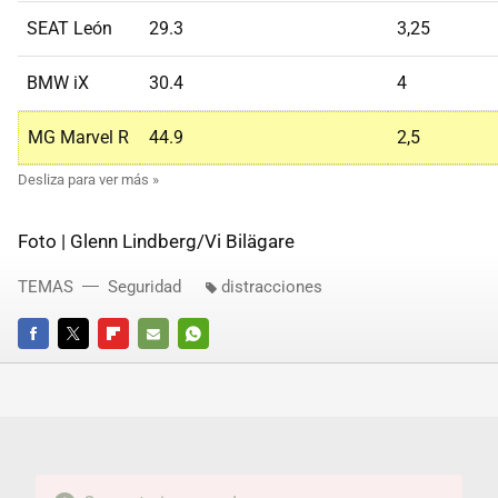
SEAT León
29.3
3,25
BMW iX
30.4
4
MG Marvel R
44.9
2,5
Foto | Glenn Lindberg/Vi Bilägare
TEMAS
Seguridad
distracciones
FACEBOOK
TWITTER
FLIPBOARD
E-
WHATSAPP
MAIL