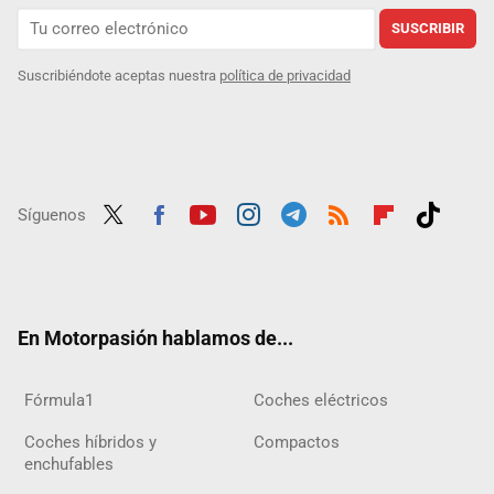
SUSCRIBIR
Suscribiéndote aceptas nuestra
política de privacidad
Síguenos
Twit
Fac
Yout
Inst
Tele
RSS
Flip
Tikt
ter
ebo
ube
agra
gra
boar
ok
ok
m
m
d
En Motorpasión hablamos de...
Fórmula1
Coches eléctricos
Coches híbridos y
Compactos
enchufables