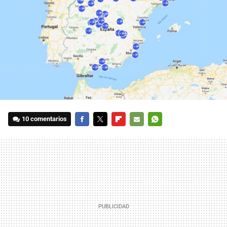
10 comentarios
FACEBOOK
TWITTER
FLIPBOARD
E-
WHATSAPP
MAIL