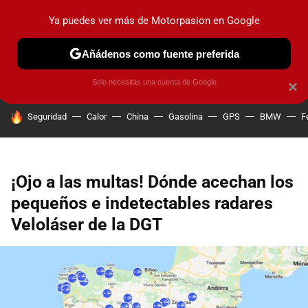
Ya puedes ver más de Motorpasion en Google
PRUEBAS
COCHES ELÉCTRICOS
OBSERVATORIO
F1
Añádenos como fuente preferida
Solo necesitas una cuenta de Google
×
HOY SE HABLA DE
Seguridad
Calor
China
Gasolina
GPS
BMW
F
¡Ojo a las multas! Dónde acechan los
pequeños e indetectables radares
Veloláser de la DGT