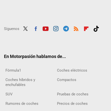
Síguenos
Twit
Fac
Yout
Inst
Tele
RSS
Flip
Tikt
ter
ebo
ube
agra
gra
boar
ok
ok
m
m
d
En Motorpasión hablamos de...
Fórmula1
Coches eléctricos
Coches híbridos y
Compactos
enchufables
SUV
Pruebas de coches
Rumores de coches
Precios de coches