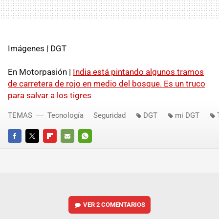
Imágenes | DGT
En Motorpasión |
India está pintando algunos tramos
de carretera de rojo en medio del bosque. Es un truco
para salvar a los tigres
TEMAS
Tecnología
Seguridad
DGT
mi DGT
FACEBOOK
TWITTER
FLIPBOARD
E-
WHATSAPP
MAIL
VER
2 COMENTARIOS