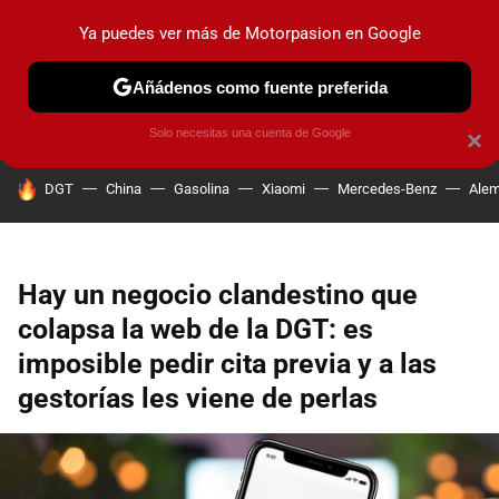
Ya puedes ver más de Motorpasion en Google
PRUEBAS
COCHES ELÉCTRICOS
OBSERVATORIO
F1
Añádenos como fuente preferida
Solo necesitas una cuenta de Google
×
HOY SE HABLA DE
DGT
China
Gasolina
Xiaomi
Mercedes-Benz
Alem
Hay un negocio clandestino que
colapsa la web de la DGT: es
imposible pedir cita previa y a las
gestorías les viene de perlas