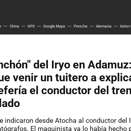
r
China
GPS
Google Maps
Porsche
Alemania
Aston 
nchón" del Iryo en Adamuz
ue venir un tuitero a expli
efería el conductor del tre
lado
e indicaron desde Atocha al conductor del I
ntógrafos. El maquinista ya lo había hecho