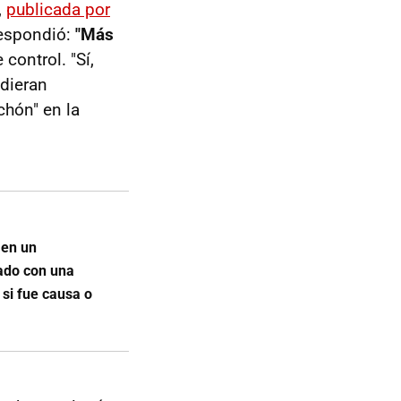
,
publicada por
respondió:
"Más
control. "Sí,
udieran
chón" en la
 en un
ado con una
 si fue causa o