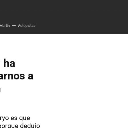
Martin
Autopistas
: ha
carnos a
n
ryo es que
 porque dedujo