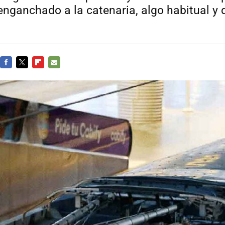
enganchado a la catenaria, algo habitual y 
FACEBOOK
TWITTER
FLIPBOARD
E-
MAIL