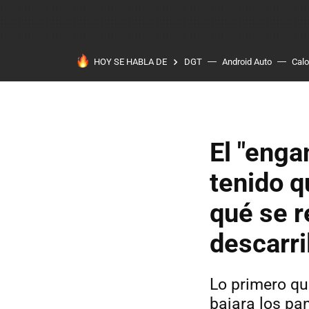
HOY SE HABLA DE
DGT
Android Auto
Calo
El "enga
tenido q
qué se r
descarri
Lo primero qu
bajara los pa