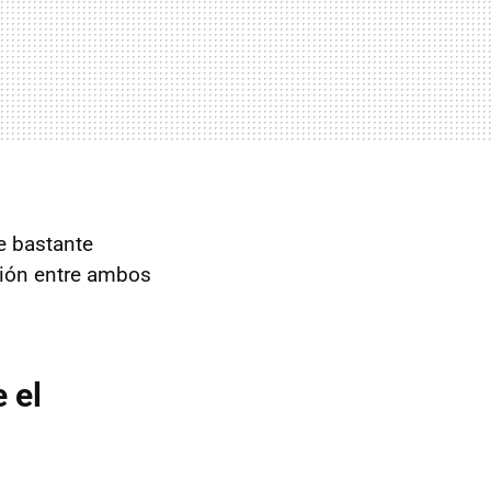
e bastante
ación entre ambos
e
el