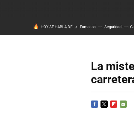
HOY SE HABLA DE
Famosos
Seguridad
Ca
La miste
carreter
FACEBOOK
TWITTER
FLIPBOARD
E-
MAIL