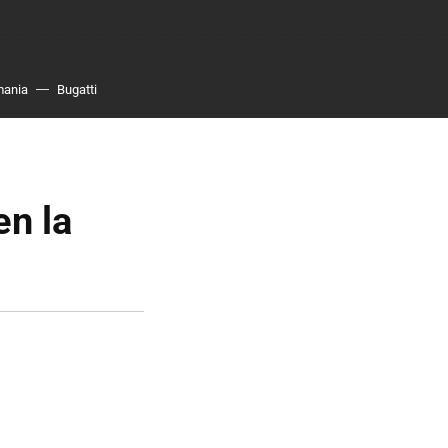
mania
Bugatti
en la