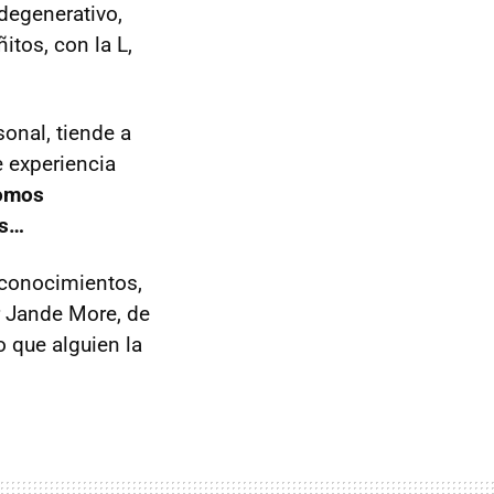
degenerativo,
ñitos, con la L,
onal, tiende a
e experiencia
somos
es…
s conocimientos,
or Jande More, de
o que alguien la