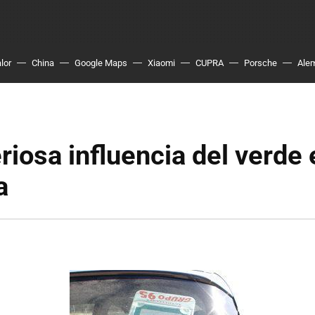
lor
China
Google Maps
Xiaomi
CUPRA
Porsche
Ale
riosa influencia del verde 
a