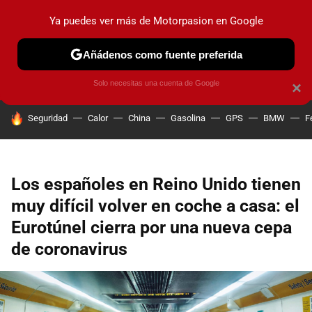
Ya puedes ver más de Motorpasion en Google
PRUEBAS
COCHES ELÉCTRICOS
OBSERVATORIO
F1
Añádenos como fuente preferida
Solo necesitas una cuenta de Google
×
HOY SE HABLA DE
Seguridad
Calor
China
Gasolina
GPS
BMW
F
Los españoles en Reino Unido tienen
muy difícil volver en coche a casa: el
Eurotúnel cierra por una nueva cepa
de coronavirus