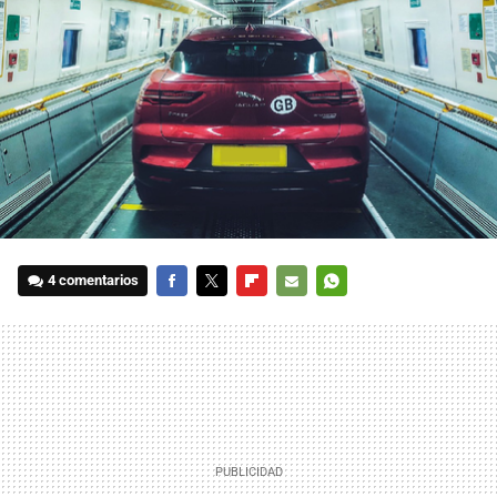
4 comentarios
FACEBOOK
TWITTER
FLIPBOARD
E-
WHATSAPP
MAIL