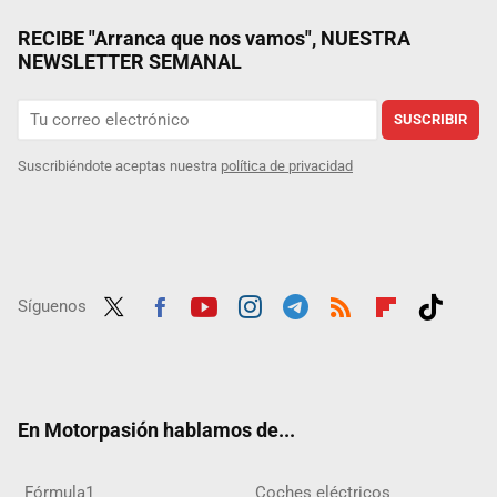
RECIBE "Arranca que nos vamos", NUESTRA
NEWSLETTER SEMANAL
SUSCRIBIR
Suscribiéndote aceptas nuestra
política de privacidad
Síguenos
Twit
Fac
Yout
Inst
Tele
RSS
Flip
Tikt
ter
ebo
ube
agra
gra
boar
ok
ok
m
m
d
En Motorpasión hablamos de...
Fórmula1
Coches eléctricos