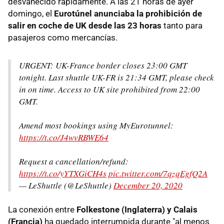
desvanecido rápidamente. A las 21 horas de ayer
domingo, el
Eurotúnel anunciaba la prohibición de
salir en coche de UK desde las 23 horas
tanto para
pasajeros como mercancías.
URGENT: UK-France border closes 23:00 GMT
tonight. Last shuttle UK-FR is 21:34 GMT, please check
in on time. Access to UK site prohibited from 22:00
GMT.
Amend most bookings using MyEurotunnel:
https://t.co/J4wvRBWE64
Request a cancellation/refund:
https://t.co/yYTXGiCH4s
pic.twitter.com/7qzqEgfQ2A
— LeShuttle (@LeShuttle)
December 20, 2020
La conexión entre
Folkestone (Inglaterra) y Calais
(Francia)
ha quedado interrumpida durante "al menos