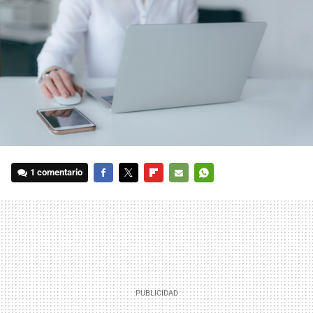
1 comentario
FACEBOOK
TWITTER
FLIPBOARD
E-
WHATSAPP
MAIL