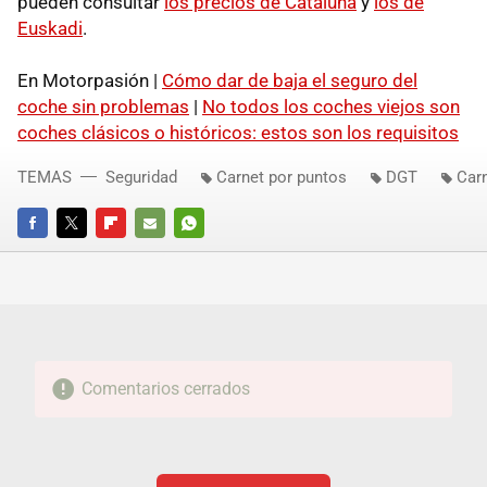
pueden consultar
los precios de Cataluña
y
los de
Euskadi
.
En Motorpasión |
Cómo dar de baja el seguro del
coche sin problemas
|
No todos los coches viejos son
coches clásicos o históricos: estos son los requisitos
TEMAS
Seguridad
Carnet por puntos
DGT
Carn
FACEBOOK
TWITTER
FLIPBOARD
E-
WHATSAPP
MAIL
Comentarios cerrados