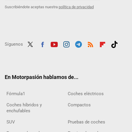
Suscribiéndote aceptas nuestra
política de privacidad
Síguenos
Twit
Fac
Yout
Inst
Tele
RSS
Flip
Tikt
ter
ebo
ube
agra
gra
boar
ok
ok
m
m
d
En Motorpasión hablamos de...
Fórmula1
Coches eléctricos
Coches híbridos y
Compactos
enchufables
SUV
Pruebas de coches