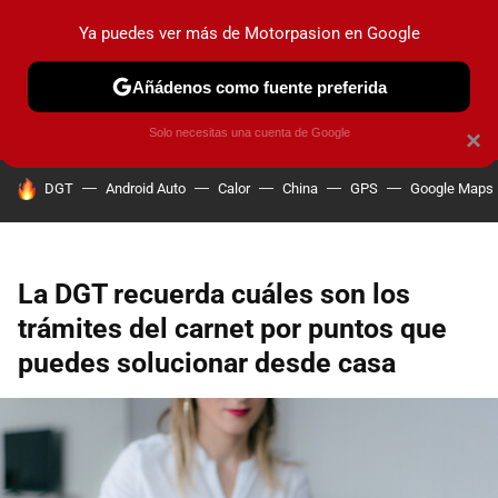
Ya puedes ver más de Motorpasion en Google
PRUEBAS
COCHES ELÉCTRICOS
OBSERVATORIO
F1
Añádenos como fuente preferida
Solo necesitas una cuenta de Google
×
HOY SE HABLA DE
DGT
Android Auto
Calor
China
GPS
Google Maps
La DGT recuerda cuáles son los
trámites del carnet por puntos que
puedes solucionar desde casa