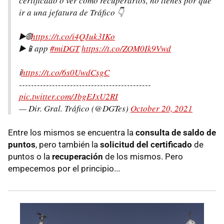
certificado o ver cómo recuperarlos, no tienes por qué
ir a una jefatura de Tráfico 👇
▶️🌐
https://t.co/i4QJuk3IKo
▶️📱app
#miDGT
https://t.co/ZOM0Ik9Vwd
ℹ️
https://t.co/6s0UwdCsgC
--------------------------------------------
pic.twitter.com/JbgEJxU2RI
— Dir. Gral. Tráfico (@DGTes)
October 20, 2021
Entre los mismos se encuentra la
consulta de saldo de
puntos
, pero también la
solicitud del certificado
de
puntos o la
recuperación
de los mismos. Pero
empecemos por el principio...