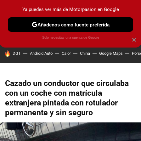
Ya puedes ver más de Motorpasion en Google
PRUEBAS
COCHES ELÉCTRICOS
OBSERVATORIO
F1
Añádenos como fuente preferida
Solo necesitas una cuenta de Google
×
HOY SE HABLA DE
DGT
Android Auto
Calor
China
Google Maps
Pors
Cazado un conductor que circulaba
con un coche con matrícula
extranjera pintada con rotulador
permanente y sin seguro