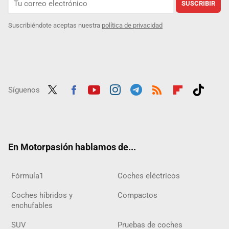
SUSCRIBIR
Suscribiéndote aceptas nuestra
política de privacidad
Síguenos
Twit
Fac
Yout
Inst
Tele
RSS
Flip
Tikt
ter
ebo
ube
agra
gra
boar
ok
ok
m
m
d
En Motorpasión hablamos de...
Fórmula1
Coches eléctricos
Coches híbridos y
Compactos
enchufables
SUV
Pruebas de coches