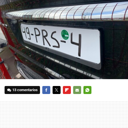
13 comentarios
FACEBOOK
TWITTER
FLIPBOARD
E-
WHATSAPP
MAIL