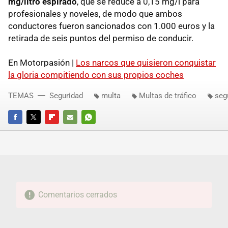
mg/litro espirado
, que se reduce a 0,15 mg/l para
profesionales y noveles, de modo que ambos
conductores fueron sancionados con 1.000 euros y la
retirada de seis puntos del permiso de conducir.
En Motorpasión |
Los narcos que quisieron conquistar
la gloria compitiendo con sus propios coches
TEMAS
Seguridad
multa
Multas de tráfico
seg
FACEBOOK
TWITTER
FLIPBOARD
E-
WHATSAPP
MAIL
Comentarios cerrados