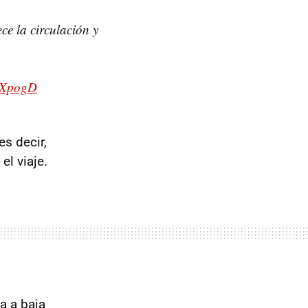
ece la circulación y
PIXpogD
es decir,
el viaje.
la a baja