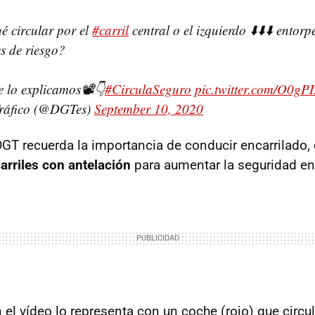
é circular por el
#carril
central o el izquierdo ⬇️⬇️⬇️ entorp
es de riesgo?
e lo explicamos📽️👇
#CirculaSeguro
pic.twitter.com/O0g
Tráfico (@DGTes)
September 10, 2020
 DGT recuerda la importancia de conducir encarrilado, 
arriles con antelación
para aumentar la seguridad en 
en el vídeo lo representa con un coche (rojo) que circu