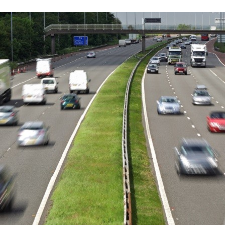
FACEBOOK
TWITTER
FLIPBOARD
E-
MAIL