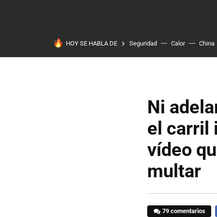
HOY SE HABLA DE
Seguridad
Calor
China
Ni adela
el carri
vídeo qu
multar
79 comentarios