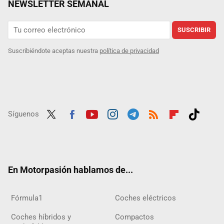
NEWSLETTER SEMANAL
SUSCRIBIR
Suscribiéndote aceptas nuestra
política de privacidad
Síguenos
Twit
Fac
Yout
Inst
Tele
RSS
Flip
Tikt
ter
ebo
ube
agra
gra
boar
ok
ok
m
m
d
En Motorpasión hablamos de...
Fórmula1
Coches eléctricos
Coches híbridos y
Compactos