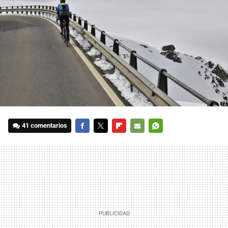
41 comentarios
FACEBOOK
TWITTER
FLIPBOARD
E-
WHATSAPP
MAIL