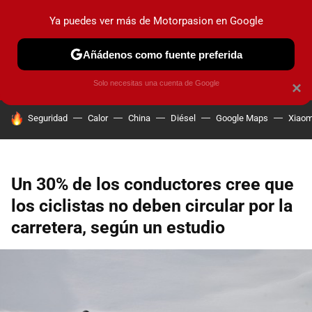
Ya puedes ver más de Motorpasion en Google
PRUEBAS
COCHES ELÉCTRICOS
OBSERVATORIO
F1
Añádenos como fuente preferida
Solo necesitas una cuenta de Google
×
HOY SE HABLA DE
Seguridad
Calor
China
Diésel
Google Maps
Xiaom
Un 30% de los conductores cree que
los ciclistas no deben circular por la
carretera, según un estudio