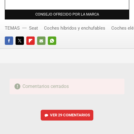
CONSEJO OFRECIDO POR LA MARCA
TEMAS
Seat
Coches híbridos y enchufables
Coches elé
FACEBOOK
TWITTER
FLIPBOARD
E-
WHATSAPP
MAIL
Comentarios cerrados
VER
29 COMENTARIOS