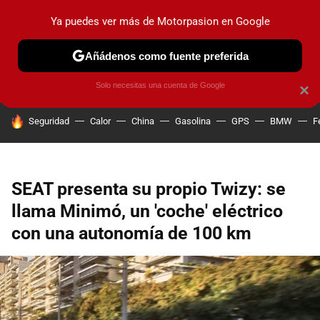
Ya puedes ver más de Motorpasion en Google
PRUEBAS
COCHES ELÉCTRICOS
OBSERVATORIO
F1
Añádenos como fuente preferida
Solo necesitas una cuenta de Google
×
HOY SE HABLA DE
Seguridad
Calor
China
Gasolina
GPS
BMW
F
SEAT presenta su propio Twizy: se
llama Minimó, un 'coche' eléctrico
con una autonomía de 100 km