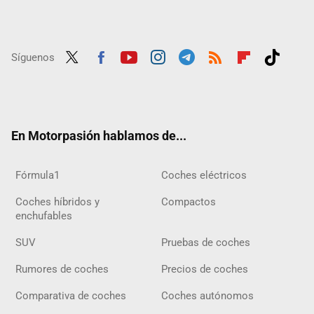
Síguenos
Twit
Fac
Yout
Inst
Tele
RSS
Flip
Tikt
ter
ebo
ube
agra
gra
boar
ok
ok
m
m
d
En Motorpasión hablamos de...
Fórmula1
Coches eléctricos
Coches híbridos y
Compactos
enchufables
SUV
Pruebas de coches
Rumores de coches
Precios de coches
Comparativa de coches
Coches autónomos