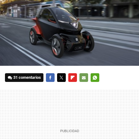
31 comentarios
FACEBOOK
TWITTER
FLIPBOARD
E-
WHATSAPP
MAIL