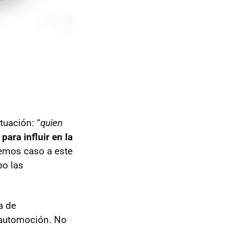
tuación: “
quien
para influir en la
cemos caso a este
po las
a de
a automoción. No