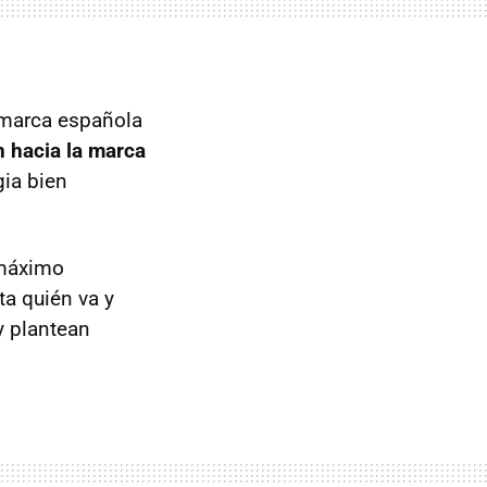
marca española
n hacia la marca
gia bien
 máximo
ta quién va y
y plantean