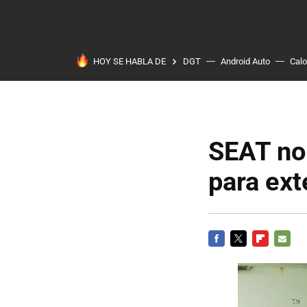
HOY SE HABLA DE
DGT
Android Auto
Calo
SEAT no
para ext
FACEBOOK
TWITTER
FLIPBOARD
E-
MAIL