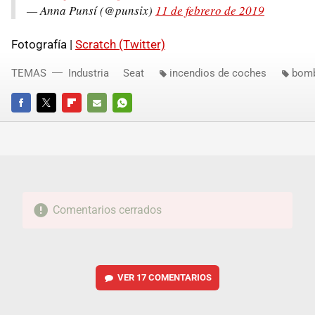
— Anna Punsí (@punsix)
11 de febrero de 2019
Fotografía |
Scratch (Twitter)
TEMAS
Industria
Seat
incendios de coches
bom
FACEBOOK
TWITTER
FLIPBOARD
E-
WHATSAPP
MAIL
Comentarios cerrados
VER
17 COMENTARIOS