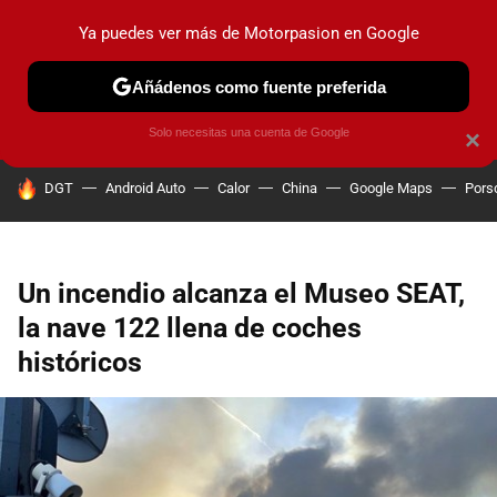
Ya puedes ver más de Motorpasion en Google
PRUEBAS
COCHES ELÉCTRICOS
OBSERVATORIO
F1
Añádenos como fuente preferida
Solo necesitas una cuenta de Google
×
HOY SE HABLA DE
DGT
Android Auto
Calor
China
Google Maps
Pors
Un incendio alcanza el Museo SEAT,
la nave 122 llena de coches
históricos