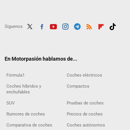
Síguenos
Twit
Fac
Yout
Inst
Tele
RSS
Flip
Tikt
ter
ebo
ube
agra
gra
boar
ok
ok
m
m
d
En Motorpasión hablamos de...
Fórmula1
Coches eléctricos
Coches híbridos y
Compactos
enchufables
SUV
Pruebas de coches
Rumores de coches
Precios de coches
Comparativa de coches
Coches autónomos