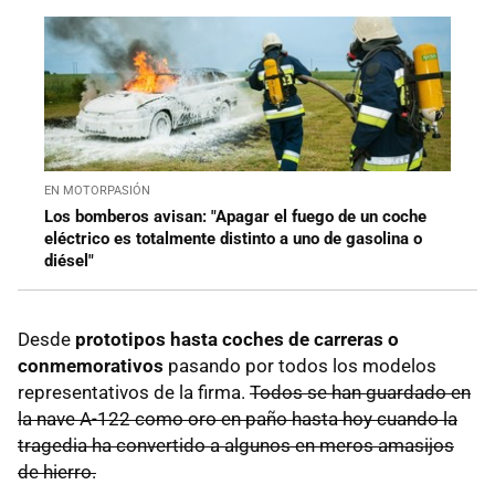
EN MOTORPASIÓN
Los bomberos avisan: "Apagar el fuego de un coche
eléctrico es totalmente distinto a uno de gasolina o
diésel"
Desde
prototipos hasta coches de carreras o
conmemorativos
pasando por todos los modelos
representativos de la firma.
Todos se han guardado en
la nave A-122 como oro en paño hasta hoy cuando la
tragedia ha convertido a algunos en meros amasijos
de hierro.