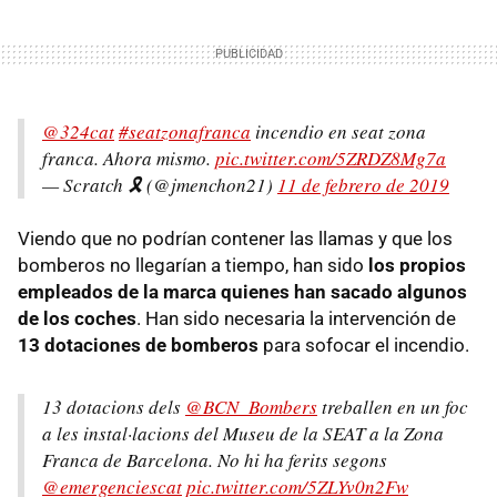
@324cat
#seatzonafranca
incendio en seat zona
franca. Ahora mismo.
pic.twitter.com/5ZRDZ8Mg7a
— Scratch 🎗 (@jmenchon21)
11 de febrero de 2019
Viendo que no podrían contener las llamas y que los
bomberos no llegarían a tiempo, han sido
los propios
empleados de la marca quienes han sacado algunos
de los coches
. Han sido necesaria la intervención de
13 dotaciones de bomberos
para sofocar el incendio.
13 dotacions dels
@BCN_Bombers
treballen en un foc
a les instal·lacions del Museu de la SEAT a la Zona
Franca de Barcelona. No hi ha ferits segons
@emergenciescat
pic.twitter.com/5ZLYv0n2Fw