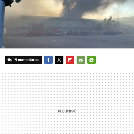
19 comentarios
FACEBOOK
TWITTER
FLIPBOARD
E-
WHATSAPP
MAIL