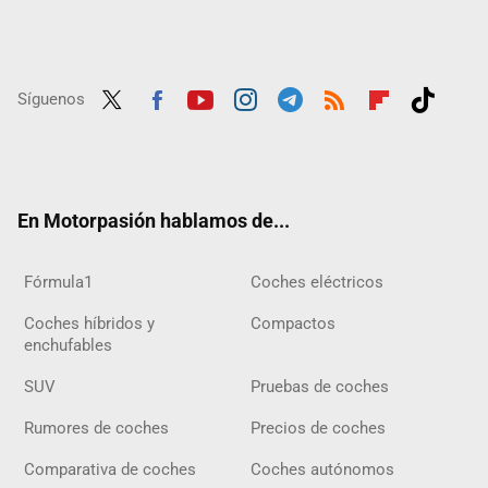
Síguenos
Twit
Fac
Yout
Inst
Tele
RSS
Flip
Tikt
ter
ebo
ube
agra
gra
boar
ok
ok
m
m
d
En Motorpasión hablamos de...
Fórmula1
Coches eléctricos
Coches híbridos y
Compactos
enchufables
SUV
Pruebas de coches
Rumores de coches
Precios de coches
Comparativa de coches
Coches autónomos