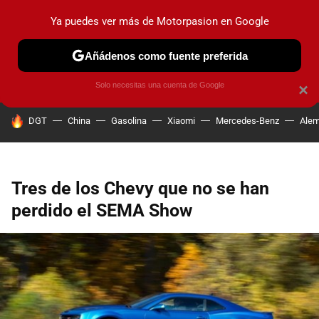
Ya puedes ver más de Motorpasion en Google
PRUEBAS
COCHES ELÉCTRICOS
OBSERVATORIO
F1
Añádenos como fuente preferida
Solo necesitas una cuenta de Google
×
HOY SE HABLA DE
DGT
China
Gasolina
Xiaomi
Mercedes-Benz
Alem
Tres de los Chevy que no se han
perdido el SEMA Show