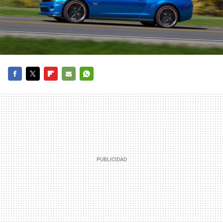
FACEBOOK
TWITTER
FLIPBOARD
E-
WHATSAPP
MAIL