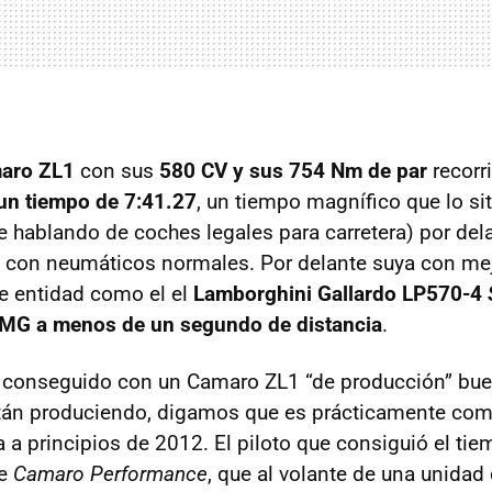
maro ZL1
con sus
580 CV y sus 754 Nm de par
recorri
un tiempo de 7:41.27
, un tiempo magnífico que lo sit
 hablando de coches legales para carretera) por del
6 con neumáticos normales. Por delante suya con me
 de entidad como el el
Lamborghini Gallardo LP570-4
MG
a menos de un segundo de distancia
.
l conseguido con un Camaro ZL1 “de producción” bu
stán produciendo, digamos que es prácticamente com
a a principios de 2012. El piloto que consiguió el ti
de
Camaro Performance
, que al volante de una unida