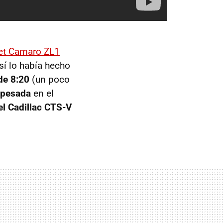
et Camaro ZL1
sí lo había hecho
de 8:20
(un poco
a pesada
en el
l Cadillac CTS-V