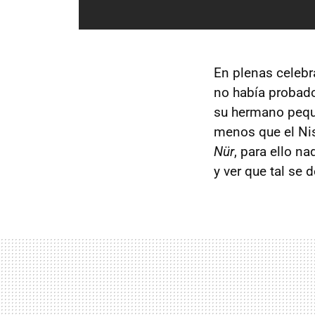
En plenas celebr
no había probado
su hermano pequ
menos que el Ni
Nür
, para ello n
y ver que tal se 