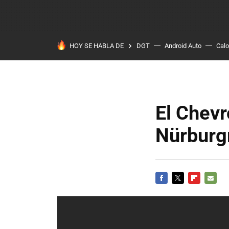
HOY SE HABLA DE
DGT
Android Auto
Calo
El Chev
Nürburg
FACEBOOK
TWITTER
FLIPBOARD
E-
MAIL