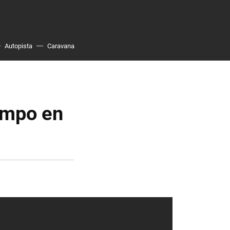
Autopista
Caravana
empo en