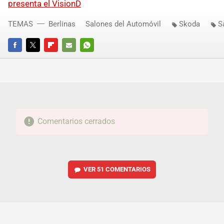
presenta el VisionD
TEMAS
Berlinas
Salones del Automóvil
Skoda
S
FACEBOOK
TWITTER
FLIPBOARD
E-
WHATSAPP
MAIL
Comentarios cerrados
VER
51 COMENTARIOS