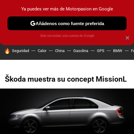
Ya puedes ver más de Motorpasion en Google
PRUEBAS
COCHES ELÉCTRICOS
OBSERVATORIO
F1
Añádenos como fuente preferida
Solo necesitas una cuenta de Google
×
HOY SE HABLA DE
Seguridad
Calor
China
Gasolina
GPS
BMW
F
Škoda muestra su concept MissionL