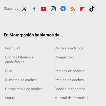
Síguenos
Twit
Fac
Yout
Inst
Tele
RSS
Flip
Tikt
ter
ebo
ube
agra
gra
boar
ok
ok
m
m
d
En Motorpasión hablamos de...
Fórmula1
Coches eléctricos
Coches híbridos y
Compactos
enchufables
SUV
Pruebas de coches
Rumores de coches
Precios de coches
Comparativa de coches
Coches autónomos
Futuro
Mundial de Fórmula 1