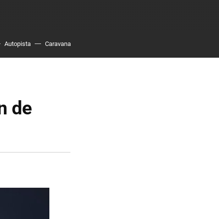
Autopista
Caravana
n de