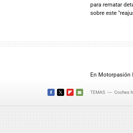
para rematar de
sobre este "reaju
En Motorpasión 
TEMAS
Coches h
Salón 
FACEBOOK
TWITTER
FLIPBOARD
E-
MAIL