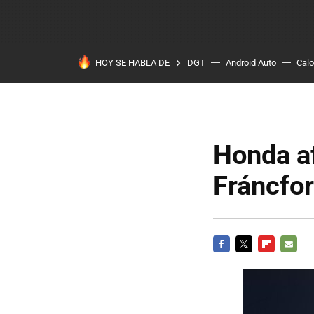
HOY SE HABLA DE
DGT
Android Auto
Calo
Honda af
Fráncfor
FACEBOOK
TWITTER
FLIPBOARD
E-
MAIL