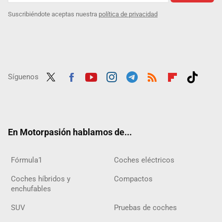
Suscribiéndote aceptas nuestra
política de privacidad
Síguenos
Twit
Fac
Yout
Inst
Tele
RSS
Flip
Tikt
ter
ebo
ube
agra
gra
boar
ok
ok
m
m
d
En Motorpasión hablamos de...
Fórmula1
Coches eléctricos
Coches híbridos y
Compactos
enchufables
SUV
Pruebas de coches