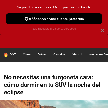
Ya puedes ver más de Motorpasion en Google
Añádenos como fuente preferida
FRENOS
CAMBIO DE ACEITE
AIRE ACONDICIONADO
Solo necesitas una cuenta de Google
×
HOY SE HABLA DE
DGT
China
Diésel
Gasolina
Xiaomi
Mercedes-Be
No necesitas una furgoneta cara:
cómo dormir en tu SUV la noche del
eclipse