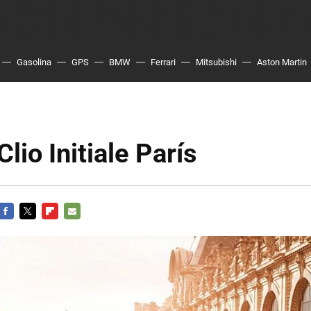
Gasolina
GPS
BMW
Ferrari
Mitsubishi
Aston Martin
lio Initiale París
FACEBOOK
TWITTER
FLIPBOARD
E-
MAIL