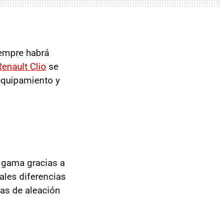
iempre habrá
Renault Clio
se
equipamiento y
a gama gracias a
ales diferencias
tas de aleación