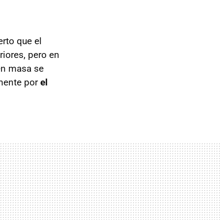
rto que el
iores, pero en
en masa se
lmente por
el