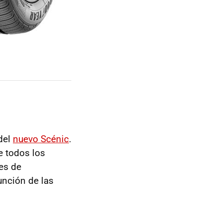
del
nuevo Scénic
.
e todos los
es de
unción de las