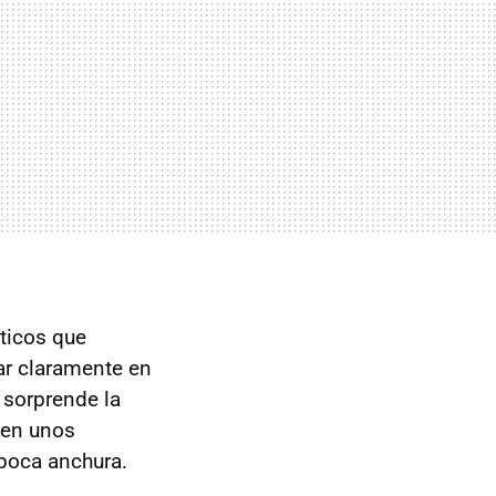
ticos que
ar claramente en
 sorprende la
cen unos
 poca anchura.