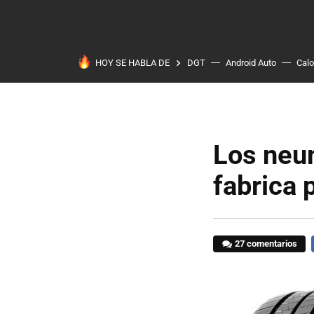
HOY SE HABLA DE
DGT
Android Auto
Calo
Los neum
fabrica 
27 comentarios