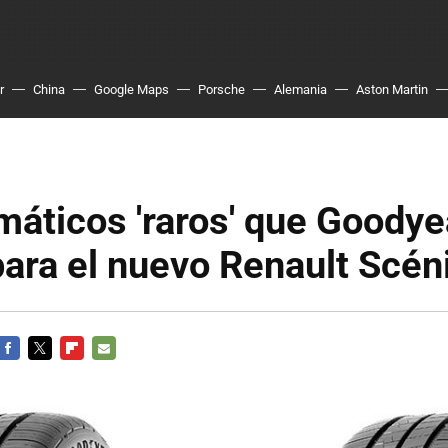
r
China
Google Maps
Porsche
Alemania
Aston Martin
áticos 'raros' que Goodye
para el nuevo Renault Scén
FACEBOOK
TWITTER
FLIPBOARD
E-
MAIL