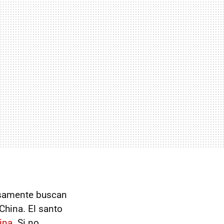
cisamente buscan
China. El santo
ina
. Si no