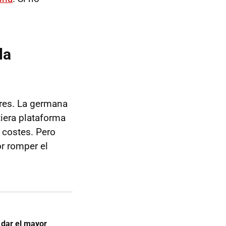
la
ires. La germana
era plataforma
r costes. Pero
r romper el
 dar el mayor