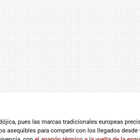
dójica, pues las marcas tradicionales europeas pre
cos asequibles para competir con los llegados desde 
rvivencia, con
el apagón térmico a la vuelta de la esqu