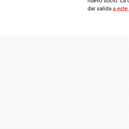
nuevo socio. La
dar salida
a este