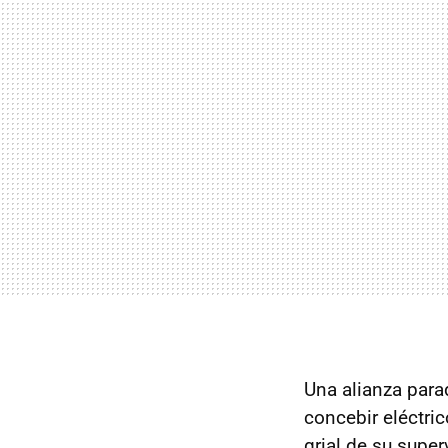
Una alianza para
concebir eléctri
grial de su supe