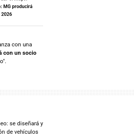
co: MG producirá
n 2026
ianza con una
rá con un socio
o".
eo: se diseñará y
ión de vehículos