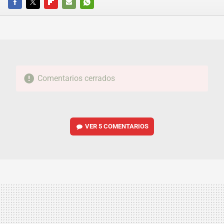
FACEBOOK
TWITTER
FLIPBOARD
E-
WHATSAPP
MAIL
Comentarios cerrados
VER
5 COMENTARIOS