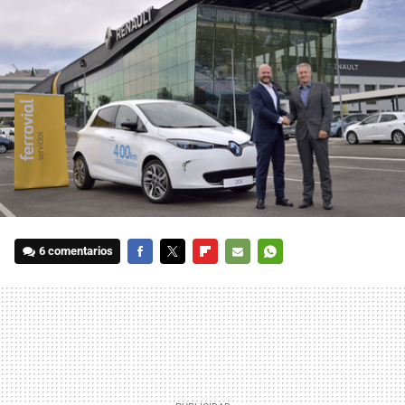
6 comentarios
FACEBOOK
TWITTER
FLIPBOARD
E-
WHATSAPP
MAIL