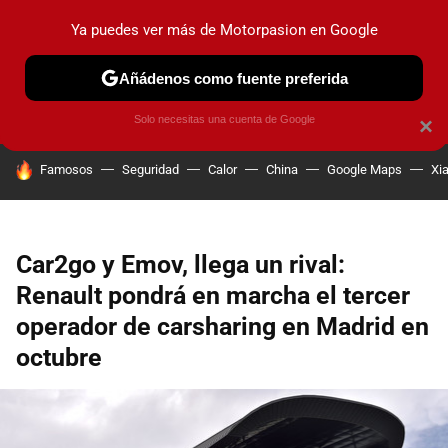
Ya puedes ver más de Motorpasion en Google
PRUEBAS
COCHES ELÉCTRICOS
OBSERVATORIO
F1
Añádenos como fuente preferida
Solo necesitas una cuenta de Google
×
HOY SE HABLA DE
Famosos
Seguridad
Calor
China
Google Maps
Xi
Car2go y Emov, llega un rival:
Renault pondrá en marcha el tercer
operador de carsharing en Madrid en
octubre