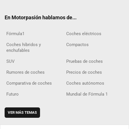
ter
ebo
ube
agra
gra
boar
ok
ok
m
m
d
En Motorpasión hablamos de...
Fórmula1
Coches eléctricos
Coches híbridos y
Compactos
enchufables
SUV
Pruebas de coches
Rumores de coches
Precios de coches
Comparativa de coches
Coches autónomos
Futuro
Mundial de Fórmula 1
VER MÁS TEMAS