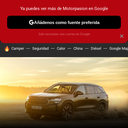
Ya puedes ver más de Motorpasion en Google
MENÚ
NUEVO
Añádenos como fuente preferida
PRUEBAS
COCHES ELÉCTRICOS
OBSERVATORIO
F1
Solo necesitas una cuenta de Google
×
HOY SE HABLA DE
Camper
Seguridad
Calor
China
Diésel
Google Ma