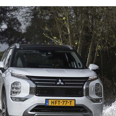
ACEBOOK
TWITTER
FLIPBOARD
E-
MAIL