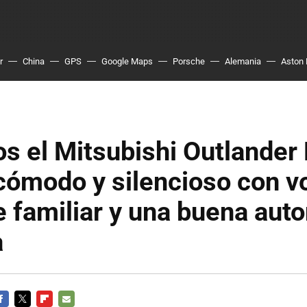
r
China
GPS
Google Maps
Porsche
Alemania
Aston 
s el Mitsubishi Outlander
cómodo y silencioso con v
 familiar y una buena aut
a