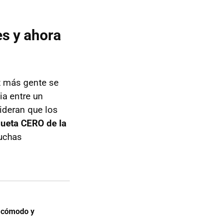
es y ahora
z más gente se
ia entre un
deran que los
queta CERO de la
uchas
V cómodo y