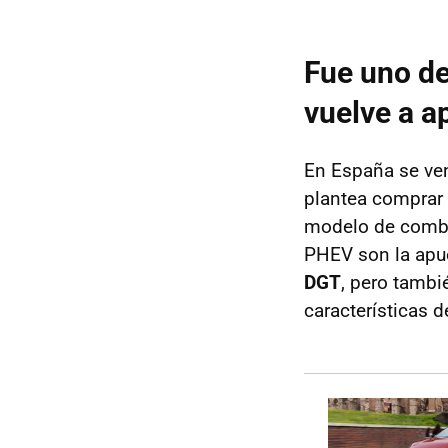
Fue uno de
vuelve a a
En España se ve
plantea comprar 
modelo de combu
PHEV son la apue
DGT
, pero tamb
características d