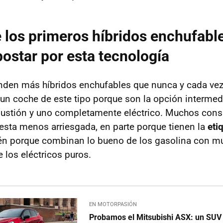
 los primeros híbridos enchufabl
postar por esta tecnología
nden más híbridos enchufables que nunca y cada ve
un coche de este tipo porque son la opción intermed
stión y uno completamente eléctrico. Muchos consi
sta menos arriesgada, en parte porque tienen la
eti
ién porque combinan lo bueno de los gasolina con m
e los eléctricos puros.
EN MOTORPASIÓN
Probamos el Mitsubishi ASX: un SU