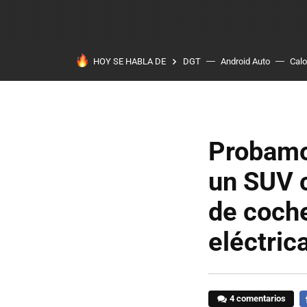
HOY SE HABLA DE
DGT
Android Auto
Calo
Probamo
un SUV 
de coche
eléctric
4 comentarios