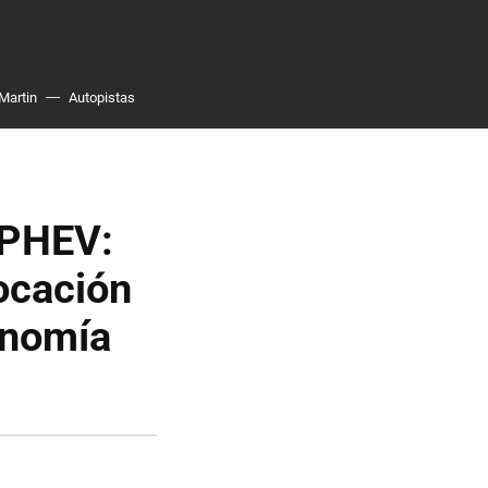
Martin
Autopistas
 PHEV:
ocación
onomía