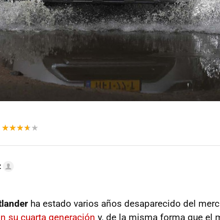
z
tlander
ha estado varios años desaparecido del merc
on su cuarta generación
y, de la misma forma que el m