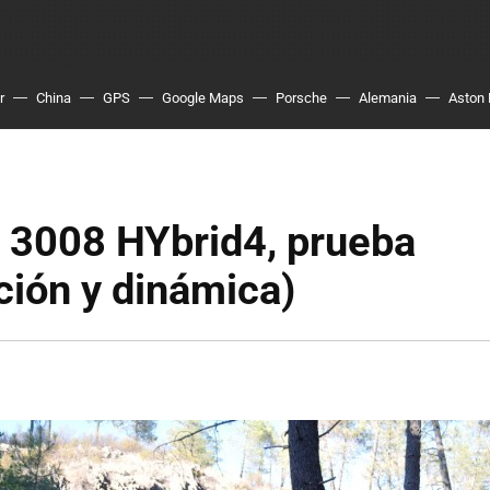
r
China
GPS
Google Maps
Porsche
Alemania
Aston 
 3008 HYbrid4, prueba
ión y dinámica)