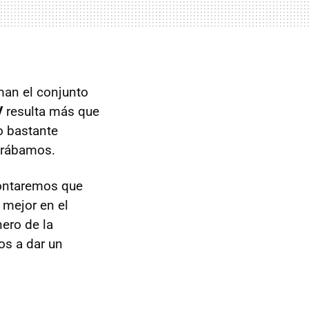
an el conjunto
V
resulta más que
o bastante
erábamos.
ontaremos que
mejor en el
nero de la
s a dar un