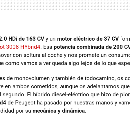
 2.0 HDi de 163 CV
y un
motor eléctrico de 37 CV
form
ot 3008 HYbrid4
. Esa
potencia combinada de 200 C
mover con soltura al coche y nos promete un consum
ue como vamos a ver queda algo lejos de lo que esp
res de monovolumen y también de todocamino, os c
lve en ambos cometidos, aunque os adelantamos que 
 segundo. El híbrido diesel-eléctrico que hizo de pio
id4
de Peugeot ha pasado por nuestras manos y vamo
ndidad por su
mecánica y dinámica
.