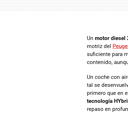
Un
motor diesel
motriz del
Peuge
suficiente para 
contenido, aunq
Un coche con ai
tal se desenvue
primero que en el
tecnología HYbr
repaso en profu