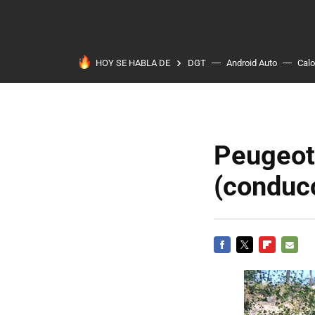
HOY SE HABLA DE
DGT
Android Auto
Calo
Peugeot
(conducc
FACEBOOK
TWITTER
FLIPBOARD
E-
MAIL