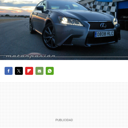
FACEBOOK
TWITTER
FLIPBOARD
E-
WHATSAPP
MAIL