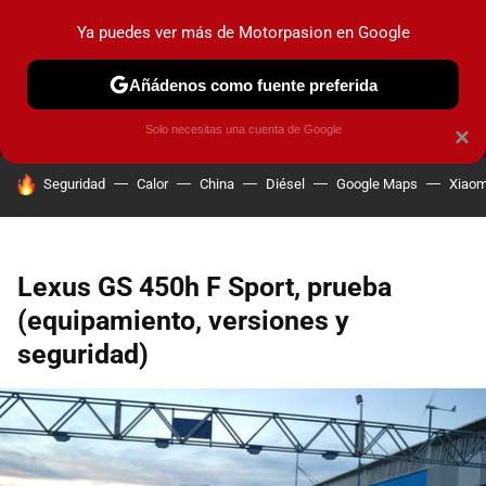
Ya puedes ver más de Motorpasion en Google
MENÚ
NUEVO
Añádenos como fuente preferida
PRUEBAS
COCHES ELÉCTRICOS
OBSERVATORIO
F1
Solo necesitas una cuenta de Google
×
HOY SE HABLA DE
Seguridad
Calor
China
Diésel
Google Maps
Xiaom
Lexus GS 450h F Sport, prueba
(equipamiento, versiones y
seguridad)