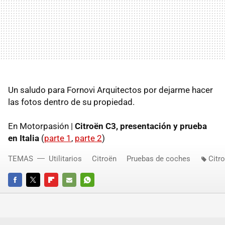
Un saludo para Fornovi Arquitectos por dejarme hacer
las fotos dentro de su propiedad.
En Motorpasión |
Citroën C3, presentación y prueba
en Italia
(
parte 1
,
parte 2
)
TEMAS
Utilitarios
Citroën
Pruebas de coches
Citr
FACEBOOK
TWITTER
FLIPBOARD
E-
WHATSAPP
MAIL