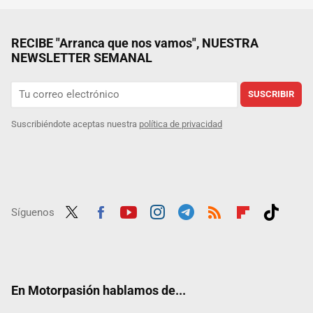
RECIBE "Arranca que nos vamos", NUESTRA
NEWSLETTER SEMANAL
SUSCRIBIR
Suscribiéndote aceptas nuestra
política de privacidad
Síguenos
Twit
Fac
Yout
Inst
Tele
RSS
Flip
Tikt
ter
ebo
ube
agra
gra
boar
ok
ok
m
m
d
En Motorpasión hablamos de...