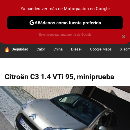
Ya puedes ver más de Motorpasion en Google
PRUEBAS
COCHES ELÉCTRICOS
OBSERVATORIO
F1
Añádenos como fuente preferida
Solo necesitas una cuenta de Google
×
HOY SE HABLA DE
Seguridad
Calor
China
Diésel
Google Maps
Xiaom
Citroën C3 1.4 VTi 95, miniprueba