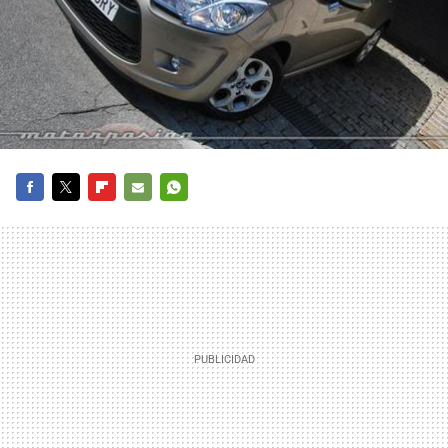
FACEBOOK
TWITTER
FLIPBOARD
E-
WHATSAPP
MAIL