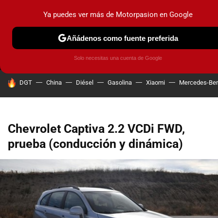
Ya puedes ver más de Motorpasion en Google
MENÚ
NUEVO
Añádenos como fuente preferida
PRUEBAS
COCHES ELÉCTRICOS
OBSERVATORIO
F1
Solo necesitas una cuenta de Google
HOY SE HABLA DE
DGT
China
Diésel
Gasolina
Xiaomi
Mercedes-Be
Chevrolet Captiva 2.2 VCDi FWD,
prueba (conducción y dinámica)