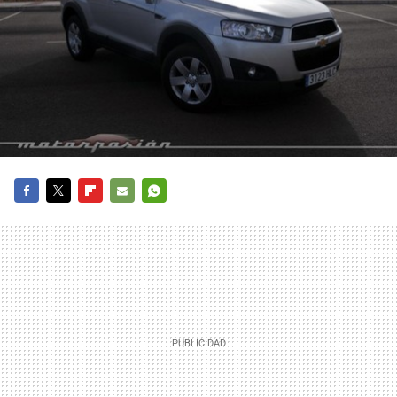
FACEBOOK
TWITTER
FLIPBOARD
E-
WHATSAPP
MAIL