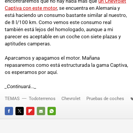
encontraremos que no hay nada más que
un Chevrolet
Captiva con este motor
, se encuentra en Alemania y
está haciendo un consumo bastante similar al nuestro,
de 8 l/100 km. Como vemos este consumo real
también está lejos del homologado, aunque a mi
parecer es aceptable en un coche con siete plazas y
aptitudes camperas.
Aparcamos y apagamos el motor. Mañana
repasaremos como está estructurada la gama Captiva,
os esperamos por aquí.
_Continuará..._
TEMAS
Todoterrenos
Chevrolet
Pruebas de coches
FACEBOOK
TWITTER
FLIPBOARD
E-
WHATSAPP
MAIL