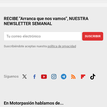
RECIBE "Arranca que nos vamos", NUESTRA
NEWSLETTER SEMANAL
SUSCRIBIR
Suscribiéndote aceptas nuestra
política de privacidad
Síguenos
Twit
Fac
Yout
Inst
Tele
RSS
Flip
Tikt
ter
ebo
ube
agra
gra
boar
ok
ok
m
m
d
En Motorpasión hablamos de...