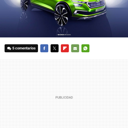
5 comentarios
FACEBOOK
TWITTER
FLIPBOARD
E-
WHATSAPP
MAIL