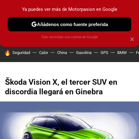
Ya puedes ver más de Motorpasion en Google
PRUEBAS
COCHES ELÉCTRICOS
OBSERVATORIO
F1
Añádenos como fuente preferida
Solo necesitas una cuenta de Google
×
HOY SE HABLA DE
Seguridad
Calor
China
Gasolina
GPS
BMW
F
Škoda Vision X, el tercer SUV en
discordia llegará en Ginebra