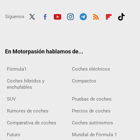
Síguenos
Twit
Fac
Yout
Inst
Tele
RSS
Flip
Tikt
ter
ebo
ube
agra
gra
boar
ok
ok
m
m
d
En Motorpasión hablamos de...
Fórmula1
Coches eléctricos
Coches híbridos y
Compactos
enchufables
SUV
Pruebas de coches
Rumores de coches
Precios de coches
Comparativa de coches
Coches autónomos
Futuro
Mundial de Fórmula 1