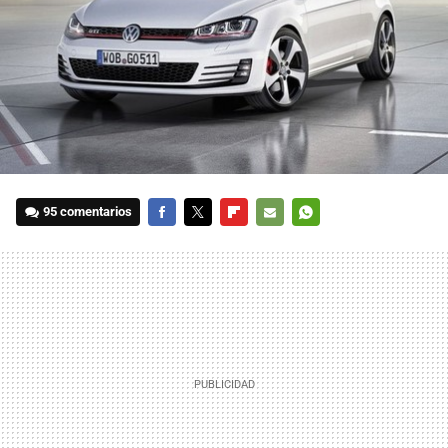
95 comentarios
FACEBOOK
TWITTER
FLIPBOARD
E-
WHATSAPP
MAIL