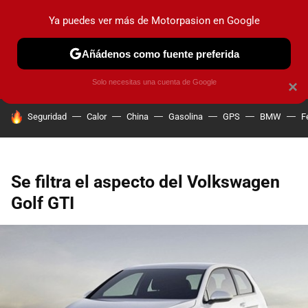
Ya puedes ver más de Motorpasion en Google
PRUEBAS
COCHES ELÉCTRICOS
OBSERVATORIO
F1
Añádenos como fuente preferida
Solo necesitas una cuenta de Google
×
HOY SE HABLA DE
Seguridad
Calor
China
Gasolina
GPS
BMW
F
Se filtra el aspecto del Volkswagen
Golf GTI