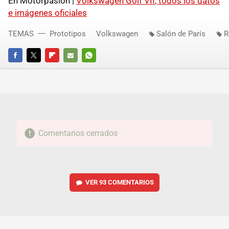
En Motorpasión |
Volkswagen Golf
VII
, todos los datos
e imágenes oficiales
TEMAS
Prototipos
Volkswagen
Salón de París
R
FACEBOOK
TWITTER
FLIPBOARD
E-
WHATSAPP
MAIL
Comentarios cerrados
VER
93 COMENTARIOS